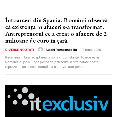
Întoarceri din Spania: Românii observă
că existența în afaceri s-a transformat.
Antreprenorul ce a creat o afacere de 2
milioane de euro în țară.
Autori Romeonet.ro
-
18 Iunie 2026
DIVERSE NOUTATI
Revenirea în țară: adaptarea la noile circumstanțeÎntoarcerea în
România după o lungă perioadă petrecută în străinătate poate
reprezenta un proces complicat și provocator pentru...