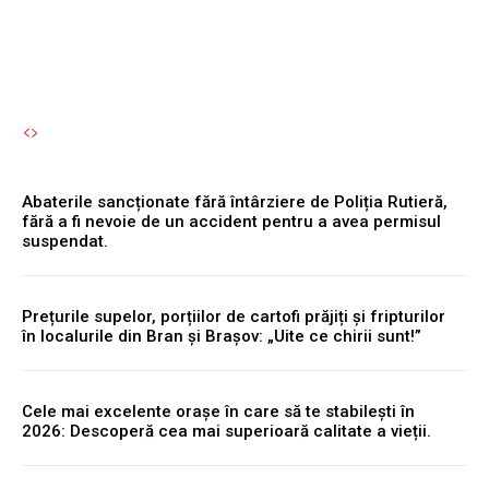
Autori Romeonet.ro
-
8 August 2026
Abaterile sancționate fără întârziere de Poliția Rutieră,
fără a fi nevoie de un accident pentru a avea permisul
suspendat.
Prețurile supelor, porțiilor de cartofi prăjiți și fripturilor
în localurile din Bran și Brașov: „Uite ce chirii sunt!”
Cele mai excelente orașe în care să te stabilești în
2026: Descoperă cea mai superioară calitate a vieții.