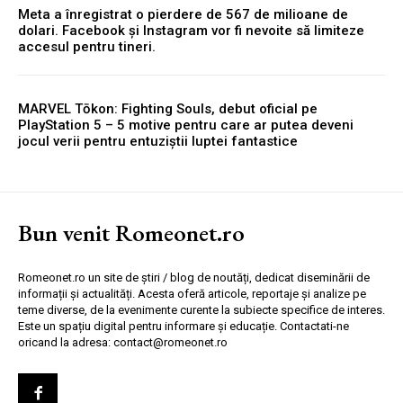
Meta a înregistrat o pierdere de 567 de milioane de
dolari. Facebook și Instagram vor fi nevoite să limiteze
accesul pentru tineri.
MARVEL Tōkon: Fighting Souls, debut oficial pe
PlayStation 5 – 5 motive pentru care ar putea deveni
jocul verii pentru entuziștii luptei fantastice
Bun venit Romeonet.ro
Romeonet.ro un site de știri / blog de noutăți, dedicat diseminării de
informații și actualități. Acesta oferă articole, reportaje și analize pe
teme diverse, de la evenimente curente la subiecte specifice de interes.
Este un spațiu digital pentru informare și educație. Contactati-ne
oricand la adresa: contact@romeonet.ro