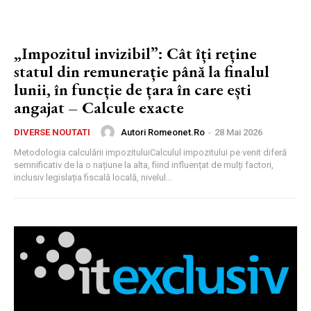
„Impozitul invizibil”: Cât îți reține
statul din remunerație până la finalul
lunii, în funcție de țara în care ești
angajat – Calcule exacte
Autori Romeonet.ro
-
28 Mai 2026
DIVERSE NOUTATI
Metodologia calculării impozituluiCalculul impozitului pe venit diferă
semnificativ de la o națiune la alta, fiind influențat de mulți factori,
inclusiv legislația fiscală locală, nivelul...