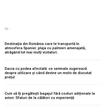
Autori Romeonet.ro
-
10 August 2026
Destinația din România care te transportă în
atmosfera Spaniei: plaja cu palmieri amenajată,
atrăgând tot mai mulți vizitatori.
Dacia cu podea afectată: ce semnale sugerează
despre utilizare și când devine un motiv de discutat
prețul
Cum să îți pregătești bagajul fără costuri adiționale la
avion: Sfaturi de la călători cu experiență