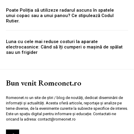
Poate Poliția să utilizeze radarul ascuns în spatele
unui copac sau a unui panou? Ce stipulează Codul
Rutier.
Luna cu cele mai reduse costuri la aparate
electrocasnice: Când să îți cumperi o mașină de spălat
sau un frigider
Bun venit Romeonet.ro
Romeonet.ro un site de știri / blog de noutăți, dedicat diseminării de
informații și actualități. Acesta oferă articole, reportaje și analize pe
teme diverse, de la evenimente curente la subiecte specifice de interes.
Este un spațiu digital pentru informare și educație. Contactati-ne
oricand la adresa: contact@romeonet.ro