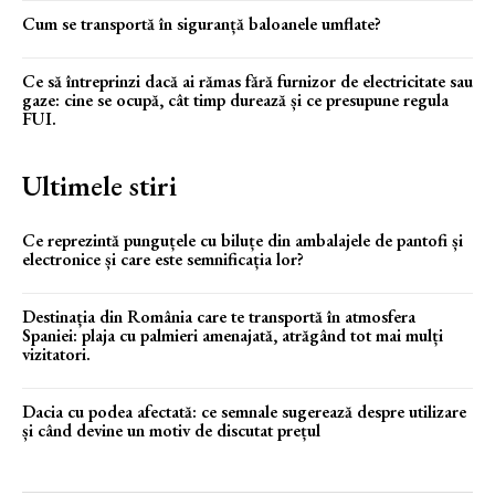
Cum se transportă în siguranță baloanele umflate?
Ce să întreprinzi dacă ai rămas fără furnizor de electricitate sau
gaze: cine se ocupă, cât timp durează și ce presupune regula
FUI.
Ultimele stiri
Ce reprezintă punguțele cu biluțe din ambalajele de pantofi și
electronice și care este semnificația lor?
Destinația din România care te transportă în atmosfera
Spaniei: plaja cu palmieri amenajată, atrăgând tot mai mulți
vizitatori.
Dacia cu podea afectată: ce semnale sugerează despre utilizare
și când devine un motiv de discutat prețul