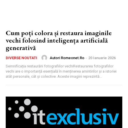
Cum poți colora și restaura imaginile
vechi folosind inteligența artificială
generativă
Autori Romeonet.ro
-
20 Ianuarie 2026
DIVERSE NOUTATI
Semnificația restaurării fotografiilor vechiRestaurarea fotografiilor
vechi are o importanță esențială în menținerea amintirilor și a istoriei
atât personale, cât și colective. Aceste imagini reprezintă...