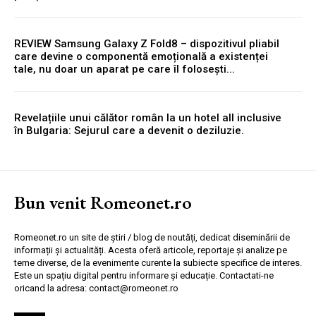
REVIEW Samsung Galaxy Z Fold8 – dispozitivul pliabil
care devine o componentă emoțională a existenței
tale, nu doar un aparat pe care îl folosești...
Revelațiile unui călător român la un hotel all inclusive
în Bulgaria: Sejurul care a devenit o deziluzie.
Bun venit Romeonet.ro
Romeonet.ro un site de știri / blog de noutăți, dedicat diseminării de
informații și actualități. Acesta oferă articole, reportaje și analize pe
teme diverse, de la evenimente curente la subiecte specifice de interes.
Este un spațiu digital pentru informare și educație. Contactati-ne
oricand la adresa: contact@romeonet.ro