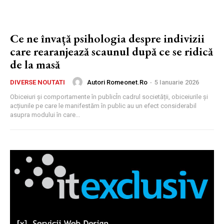
Ce ne învață psihologia despre indivizii
care rearanjează scaunul după ce se ridică
de la masă
Autori Romeonet.ro
-
5 Ianuarie 2026
DIVERSE NOUTATI
Obiceiuri și comportamente în publicÎn cadrul societății, obiceiurile și
acțiunile pe care le manifestăm în public au un efect considerabil
asupra modului în care...