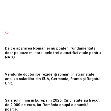
Autori Romeonet.ro
-
5 August 2026
De ce apărarea României nu poate fi fundamentată
doar pe baze militare: cele trei autostrăzi vitale pentru
NATO
Veniturile doctorilor rezidenți români în străinătate:
analiza salariilor din SUA, Germania, Franța și Regatul
Unit.
Salariul minim în Europa în 2026: Cinci state au trecut
de 2.000 de euro, iar România ocupă o anumită
poziție.