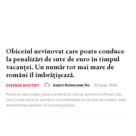
Obiceiul nevinovat care poate conduce
la penalizări de sute de euro în timpul
vacanței. Un număr tot mai mare de
români îl îmbrățișează.
Autori Romeonet.ro
-
23 Iunie 2026
DIVERSE NOUTATI
Practica care poate genera amenziUn obicei aparent inofensiv, dar
care poate duce la sancțiuni considerabile pe durata vacanțelor, este
alimentarea păsărilor în locurile publice....