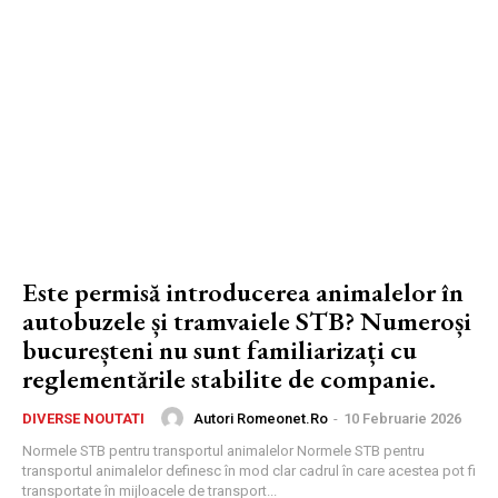
Este permisă introducerea animalelor în
autobuzele și tramvaiele STB? Numeroși
bucureșteni nu sunt familiarizați cu
reglementările stabilite de companie.
Autori Romeonet.ro
-
10 Februarie 2026
DIVERSE NOUTATI
Normele STB pentru transportul animalelor Normele STB pentru
transportul animalelor definesc în mod clar cadrul în care acestea pot fi
transportate în mijloacele de transport...