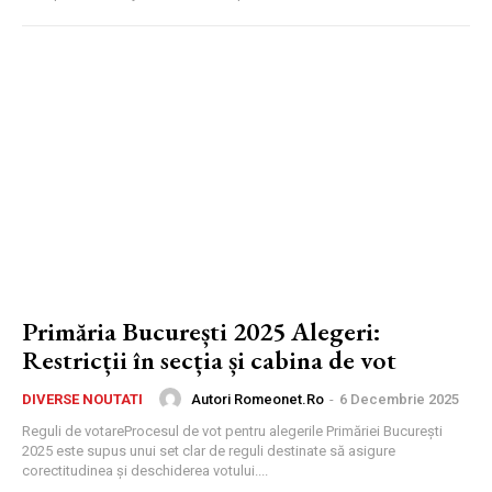
Primăria București 2025 Alegeri:
Restricții în secția și cabina de vot
Autori Romeonet.ro
-
6 Decembrie 2025
DIVERSE NOUTATI
Reguli de votareProcesul de vot pentru alegerile Primăriei București
2025 este supus unui set clar de reguli destinate să asigure
corectitudinea și deschiderea votului....