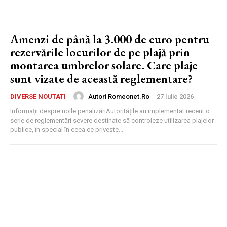
Amenzi de până la 3.000 de euro pentru
rezervările locurilor de pe plajă prin
montarea umbrelor solare. Care plaje
sunt vizate de această reglementare?
Autori Romeonet.ro
-
27 Iulie 2026
DIVERSE NOUTATI
Informații despre noile penalizăriAutoritățile au implementat recent o
serie de reglementări severe destinate să controleze utilizarea plajelor
publice, în special în ceea ce privește...