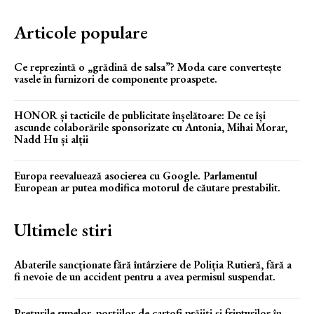
Articole populare
Ce reprezintă o „grădină de salsa”? Moda care convertește
vasele în furnizori de componente proaspete.
HONOR și tacticile de publicitate înșelătoare: De ce își
ascunde colaborările sponsorizate cu Antonia, Mihai Morar,
Nadd Hu și alții
Europa reevaluează asocierea cu Google. Parlamentul
European ar putea modifica motorul de căutare prestabilit.
Ultimele stiri
Abaterile sancționate fără întârziere de Poliția Rutieră, fără a
fi nevoie de un accident pentru a avea permisul suspendat.
Prețurile supelor, porțiilor de cartofi prăjiți și fripturilor în