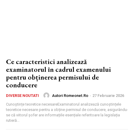
Ce caracteristici analizează
examinatorul în cadrul examenului
pentru obținerea permisului de
conducere
Autori Romeonet.ro
-
27 Februarie 2026
DIVERSE NOUTATI
Cunoștințe teoretice necesareExaminatorul analizează cunoștințele
teoretice necesare pentru a obține permisul de conducere, asigurându-
se că viitorul șofer are informațiile esențiale referitoare la legislația
rutieră...