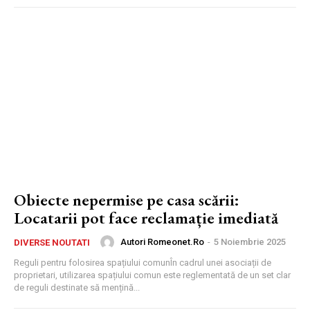
Obiecte nepermise pe casa scării:
Locatarii pot face reclamație imediată
Autori Romeonet.ro
-
5 Noiembrie 2025
DIVERSE NOUTATI
Reguli pentru folosirea spațiului comunÎn cadrul unei asociații de
proprietari, utilizarea spațiului comun este reglementată de un set clar
de reguli destinate să mențină...