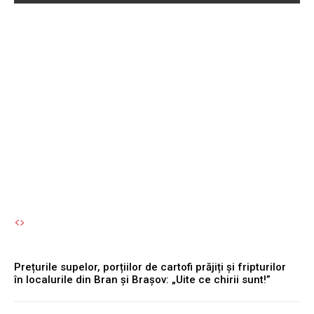
Abaterile sancționate fără
întârziere de Poliția
Rutieră, fără a fi nevoie de
un accident pentru a avea
permisul suspendat.
Autori Romeonet.ro
-
8 August 2026
Prețurile supelor, porțiilor de cartofi prăjiți și fripturilor
în localurile din Bran și Brașov: „Uite ce chirii sunt!”