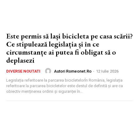
Este permis să lași bicicleta pe casa scării?
Ce stipulează legislația și în ce
circumstanțe ai putea fi obligat să o
deplasezi
Autori Romeonet.ro
-
12 Iulie 2026
DIVERSE NOUTATI
Legislația referitoare la parcarea bicicletelorÎn România, legislația
referitoare la parcarea bicicletelor este destul de definită și are ca
obiectiv menținerea ordinii și siguranței în...