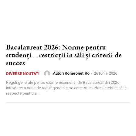
Bacalaureat 2026: Norme pentru
studenți – restricții în săli și criterii de
succes
Autori Romeonet.ro
-
26 Iunie 2026
DIVERSE NOUTATI
Reguli generale pentru examenExamenul de Bacalaureat din 2026
introduce o serie de reguli generale pe care toți studenții trebuie să le
respecte pentru a...