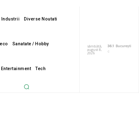
 Industrii
Diverse Noutati
eco
Sanatate / Hobby
sâmbătă,
36.1
București
august 8,
C
2026
i Entertainment
Tech