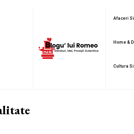
Afaceri Si
Home & D
Cultura S
alitate