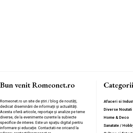
Bun venit Romeonet.ro
Categori
Romeonet.ro un site de știri / blog de noutăți,
Afaceri si Indust
dedicat diseminării de informații și actualități.
Diverse Noutati
Acesta oferă articole, reportaje și analize pe teme
diverse, de la evenimente curente la subiecte
Home & Deco
specifice de interes. Este un spațiu digital pentru
Sanatate / Hobb
informare și educație. Contactati-ne oricand la