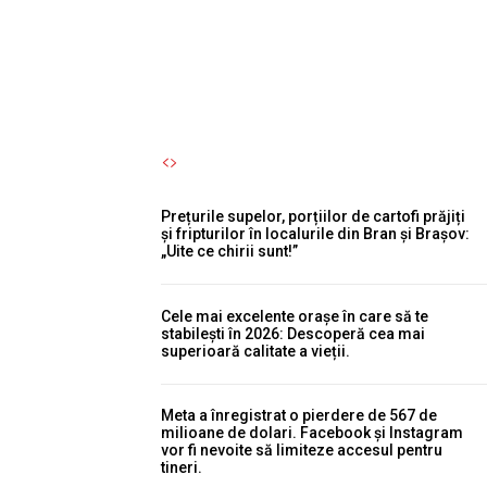
permisul suspendat.
Autori Romeonet.ro
-
8 August 2026
Prețurile supelor, porțiilor de cartofi prăjiți
și fripturilor în localurile din Bran și Brașov:
„Uite ce chirii sunt!”
Cele mai excelente orașe în care să te
stabilești în 2026: Descoperă cea mai
superioară calitate a vieții.
Meta a înregistrat o pierdere de 567 de
milioane de dolari. Facebook și Instagram
vor fi nevoite să limiteze accesul pentru
tineri.