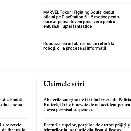
MARVEL Tōkon: Fighting Souls, debut
oficial pe PlayStation 5 – 5 motive pentru
care ar putea deveni jocul verii pentru
entuziștii luptei fantastice
Robotizarea în fabrici: nu se referă la
roboți, ci la procese și informații
Ultimele stiri
te și schimbă
Abaterile sancționate fără întârziere de Poliția
e aduce noua
Rutieră, fără a fi nevoie de un accident pentru
a avea permisul suspendat.
alte rețele
Prețurile supelor, porțiilor de cartofi prăjiți și
 deliberată în
fripturilor în localurile din Bran și Brașov: