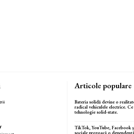
i
Articole populare
Bateria solidă devine o realita
rii
radical vehiculele electrice. C
tehnologie solid-state.
y
TikTok, YouTube, Facebook și 
sociale provoacă o dependență