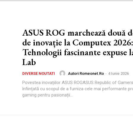
ASUS ROG marchează două de
de inovație la Computex 2026
Tehnologii fascinante expuse
Lab
Autori Romeonet.ro
-
4 Iunie 2026
DIVERSE NOUTATI
Povestea inovațiilor ASUS ROGASUS Republic of Gamers
înființată cu scopul de a furniza cele mai performante p
gaming pentru pasionații...