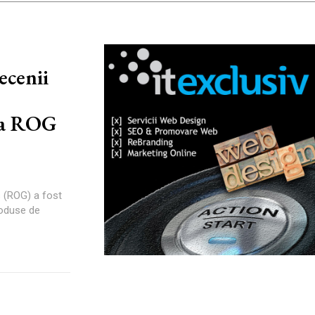
cenii
:
 la ROG
 (ROG) a fost
roduse de