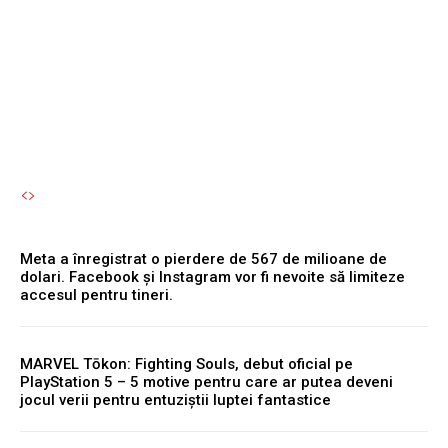
Bran și Brașov: „Uite ce
chirii sunt!”
Autori Romeonet.ro
-
7 August 2026
Meta a înregistrat o pierdere de 567 de milioane de
dolari. Facebook și Instagram vor fi nevoite să limiteze
accesul pentru tineri.
MARVEL Tōkon: Fighting Souls, debut oficial pe
PlayStation 5 – 5 motive pentru care ar putea deveni
jocul verii pentru entuziștii luptei fantastice