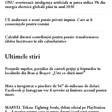
ONU avertizează: inteligența artificială ar putea utiliza 3% din
energia electrică globală până în anul 2030
UE analizează o nouă pensie privată impusă. Care ar fi
consecințele pentru români
Calculul duratei contribuției pentru pensie: transformarea
zilelor lucrătoare în zile calendaristice
Ultimele stiri
Prețurile supelor, porțiilor de cartofi prăjiți și fripturilor în
localurile din Bran și Brașov: „Uite ce chirii sunt!”
Meta a înregistrat o pierdere de 567 de milioane de dolari.
Facebook și Instagram vor fi nevoite să limiteze accesul pentru
tineri.
MARVEL Tōkon: Fighting Souls, debut oficial pe PlayStation
5 – 5 motive pentru care ar putea deveni jocul verii pentru