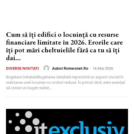
Cum să îți edifici o locuință cu resurse
financiare limitate în 2026. Erorile care
îți pot mări cheltuielile fără ca tu să îți
dai...
Autori Romeonet.ro
-
16 Mai 2026
DIVERSE NOUTATI
Bugetare DetaliatăBugetarea detaliată reprezintă un aspect crucial în
realizarea unei locuințe cu costuri reduse. În primul rând, este esențial
să creezi un buget realist,...