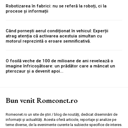
Robotizarea în fabrici: nu se referă la roboți, ci la
procese și informații
Când pornești aerul condiționat în vehicul: Experții
atrag atenția că activarea acestuia simultan cu
motorul reprezintă o eroare semnificativă.
O fosilă veche de 100 de milioane de ani revelează o
imagine înfricoșătoare: un prădător care a mâncat un
pterozaur și a devenit apoi...
Bun venit Romeonet.ro
Romeonet.ro un site de știri / blog de noutăți, dedicat diseminării de
informații și actualități. Acesta oferă articole, reportaje și analize pe
teme diverse, de la evenimente curente la subiecte specifice de interes.