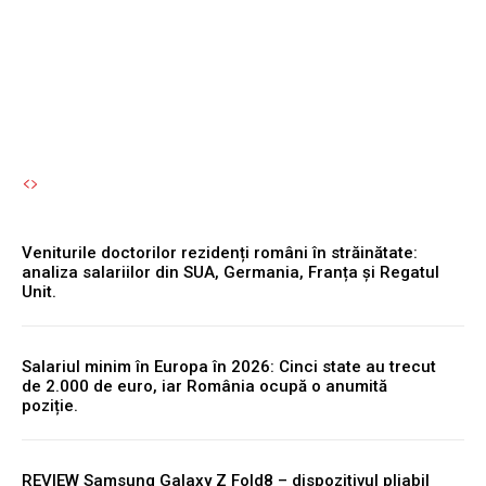
toamnă.
Autori Romeonet.ro
-
5 August 2026
Veniturile doctorilor rezidenți români în străinătate:
analiza salariilor din SUA, Germania, Franța și Regatul
Unit.
Salariul minim în Europa în 2026: Cinci state au trecut
de 2.000 de euro, iar România ocupă o anumită
poziție.
REVIEW Samsung Galaxy Z Fold8 – dispozitivul pliabil