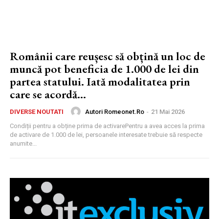
Românii care reușesc să obțină un loc de
muncă pot beneficia de 1.000 de lei din
partea statului. Iată modalitatea prin
care se acordă...
Autori Romeonet.ro
-
21 Mai 2026
DIVERSE NOUTATI
Condiții pentru a obține prima de activarePentru a avea acces la prima
de activare de 1.000 de lei, persoanele interesate trebuie să respecte
anumite...