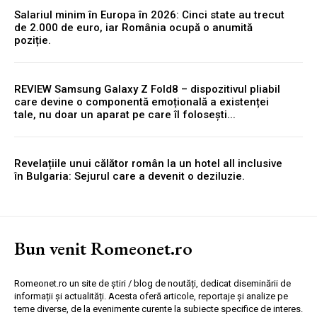
Salariul minim în Europa în 2026: Cinci state au trecut
de 2.000 de euro, iar România ocupă o anumită
poziție.
REVIEW Samsung Galaxy Z Fold8 – dispozitivul pliabil
care devine o componentă emoțională a existenței
tale, nu doar un aparat pe care îl folosești...
Revelațiile unui călător român la un hotel all inclusive
în Bulgaria: Sejurul care a devenit o deziluzie.
Bun venit Romeonet.ro
Romeonet.ro un site de știri / blog de noutăți, dedicat diseminării de
informații și actualități. Acesta oferă articole, reportaje și analize pe
teme diverse, de la evenimente curente la subiecte specifice de interes.