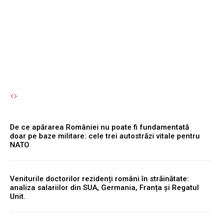
în mijlocul sezonului de
toamnă.
Autori Romeonet.ro
-
5 August 2026
De ce apărarea României nu poate fi fundamentată
doar pe baze militare: cele trei autostrăzi vitale pentru
NATO
Veniturile doctorilor rezidenți români în străinătate:
analiza salariilor din SUA, Germania, Franța și Regatul
Unit.