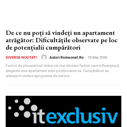
De ce nu poți să vindeți un apartament
atrăgător: Dificultățile observate pe loc
de potențialii cumpărători
Autori Romeonet.ro
-
10 Mai 2026
DIVERSE NOUTATI
Factori de plasareUnul dintre cei mai decisivi factori care influențează
alegerea unui apartament este poziționarea sa. Cumpărătorii au
adesea în vedere apropierea de servicii...