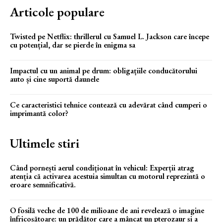
Articole populare
Twisted pe Netflix: thrillerul cu Samuel L. Jackson care începe
cu potențial, dar se pierde în enigma sa
Impactul cu un animal pe drum: obligațiile conducătorului
auto și cine suportă daunele
Ce caracteristici tehnice contează cu adevărat când cumperi o
imprimantă color?
Ultimele stiri
Când pornești aerul condiționat în vehicul: Experții atrag
atenția că activarea acestuia simultan cu motorul reprezintă o
eroare semnificativă.
O fosilă veche de 100 de milioane de ani revelează o imagine
înfricoșătoare: un prădător care a mâncat un pterozaur și a