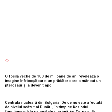
simultan cu motorul
reprezintă o eroare
semnificativă.
Autori Romeonet.ro
-
6 August 2026
O fosilă veche de 100 de milioane de ani revelează o
imagine înfricoșătoare: un prădător care a mâncat un
pterozaur și a devenit apoi...
Centrala nucleară din Bulgaria: De ce nu este afectată
de nivelul scăzut al Dunării, în timp ce Kozlodui
funcționează la capacitate maximă, iar Cernavodă...