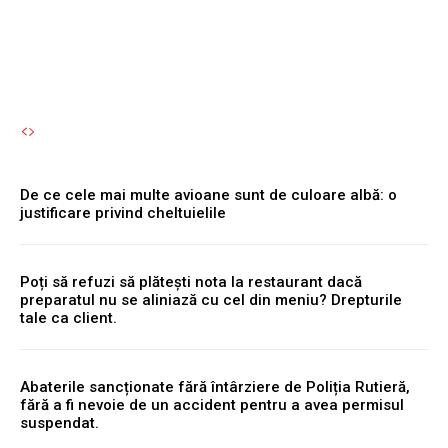
Autori Romeonet.ro
-
8 August 2026
De ce cele mai multe avioane sunt de culoare albă: o
justificare privind cheltuielile
Poți să refuzi să plătești nota la restaurant dacă
preparatul nu se aliniază cu cel din meniu? Drepturile
tale ca client.
Abaterile sancționate fără întârziere de Poliția Rutieră,
fără a fi nevoie de un accident pentru a avea permisul
suspendat.