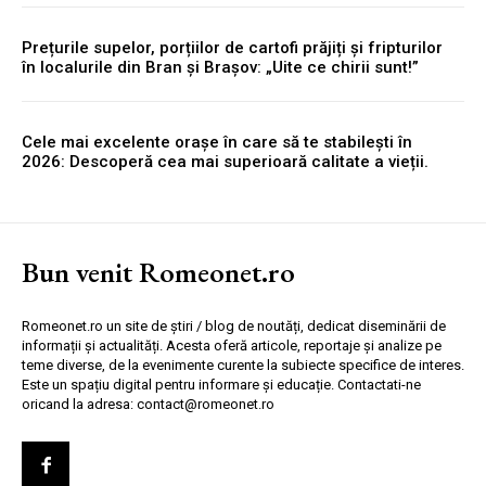
Prețurile supelor, porțiilor de cartofi prăjiți și fripturilor
în localurile din Bran și Brașov: „Uite ce chirii sunt!”
Cele mai excelente orașe în care să te stabilești în
2026: Descoperă cea mai superioară calitate a vieții.
Bun venit Romeonet.ro
Romeonet.ro un site de știri / blog de noutăți, dedicat diseminării de
informații și actualități. Acesta oferă articole, reportaje și analize pe
teme diverse, de la evenimente curente la subiecte specifice de interes.
Este un spațiu digital pentru informare și educație. Contactati-ne
oricand la adresa: contact@romeonet.ro