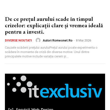
De ce prețul aurului scade în timpul
crizelor: explicații clare și vremea ideală
pentru a investi.
Autori Romeonet.ro
-
8 Mai 2026
DIVERSE NOUTATI
Cauzele scăderii prețului auruluiPrețul aurului poate experimenta o
scădere în momente de criză din diverse motive. Unul dintre
principalele motive include variația cererii și...