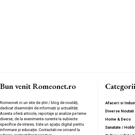
Bun venit Romeonet.ro
Categori
Romeonet.ro un site de știri / blog de noutăți,
Afaceri si Indust
dedicat diseminării de informații și actualități.
Diverse Noutati
Acesta oferă articole, reportaje și analize pe teme
diverse, de la evenimente curente la subiecte
Home & Deco
specifice de interes. Este un spațiu digital pentru
Sanatate / Hobb
informare și educație. Contactati-ne oricand la