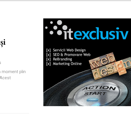
și
6
n moment plin
. Acest