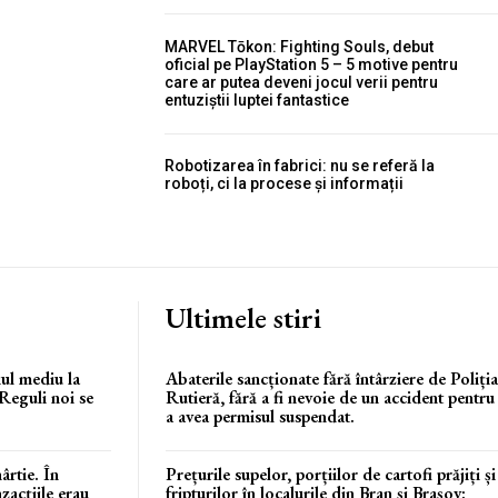
MARVEL Tōkon: Fighting Souls, debut
oficial pe PlayStation 5 – 5 motive pentru
care ar putea deveni jocul verii pentru
entuziștii luptei fantastice
Robotizarea în fabrici: nu se referă la
roboți, ci la procese și informații
Ultimele stiri
iul mediu la
Abaterile sancționate fără întârziere de Poliția
 Reguli noi se
Rutieră, fără a fi nevoie de un accident pentru
a avea permisul suspendat.
ârtie. În
Prețurile supelor, porțiilor de cartofi prăjiți și
zacțiile erau
fripturilor în localurile din Bran și Brașov: