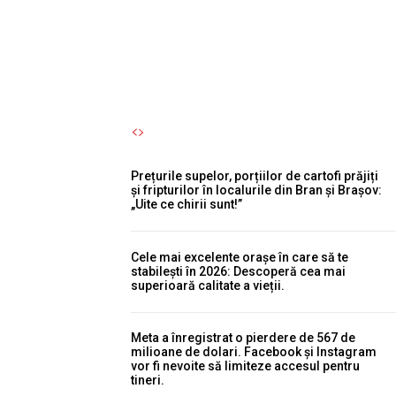
permisul suspendat.
Autori Romeonet.ro
-
8 August 2026
Prețurile supelor, porțiilor de cartofi prăjiți
și fripturilor în localurile din Bran și Brașov:
„Uite ce chirii sunt!”
Cele mai excelente orașe în care să te
stabilești în 2026: Descoperă cea mai
superioară calitate a vieții.
Meta a înregistrat o pierdere de 567 de
milioane de dolari. Facebook și Instagram
vor fi nevoite să limiteze accesul pentru
tineri.