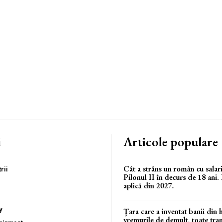
i
Articole populare
Cât a strâns un român cu salar
rii
Pilonul II în decurs de 18 ani.
aplică din 2027.
y
Ţara care a inventat banii din h
vremurile de demult, toate tran