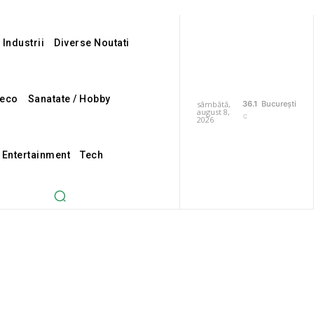
 Industrii
Diverse Noutati
eco
Sanatate / Hobby
sâmbătă,
36.1
București
august 8,
C
2026
i Entertainment
Tech