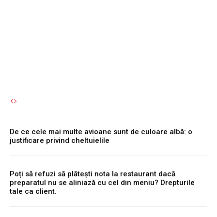
Te poți îmbolnăvi fără să îți
dai seama.
Autori Romeonet.ro
-
8 August 2026
De ce cele mai multe avioane sunt de culoare albă: o
justificare privind cheltuielile
Poți să refuzi să plătești nota la restaurant dacă
preparatul nu se aliniază cu cel din meniu? Drepturile
tale ca client.