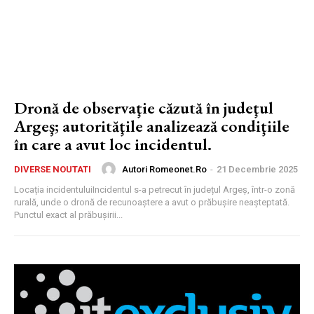
Dronă de observaţie căzută în judeţul
Argeş; autorităţile analizează condiţiile
în care a avut loc incidentul.
Autori Romeonet.ro
-
21 Decembrie 2025
DIVERSE NOUTATI
Locația incidentuluiIncidentul s-a petrecut în județul Argeș, într-o zonă
rurală, unde o dronă de recunoaștere a avut o prăbușire neașteptată.
Punctul exact al prăbușirii...