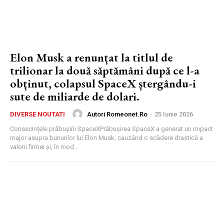
Elon Musk a renunțat la titlul de
trilionar la două săptămâni după ce l-a
obținut, colapsul SpaceX ștergându-i
sute de miliarde de dolari.
Autori Romeonet.ro
-
25 Iunie 2026
DIVERSE NOUTATI
Consecințele prăbușirii SpaceXPrăbușirea SpaceX a generat un impact
major asupra bunurilor lui Elon Musk, cauzând o scădere drastică a
valorii firmei și, în mod...