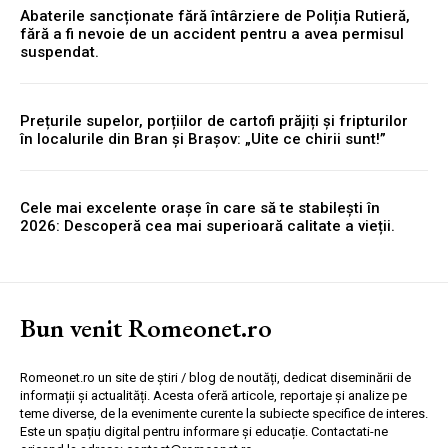
Abaterile sancționate fără întârziere de Poliția Rutieră,
fără a fi nevoie de un accident pentru a avea permisul
suspendat.
Prețurile supelor, porțiilor de cartofi prăjiți și fripturilor
în localurile din Bran și Brașov: „Uite ce chirii sunt!”
Cele mai excelente orașe în care să te stabilești în
2026: Descoperă cea mai superioară calitate a vieții.
Bun venit Romeonet.ro
Romeonet.ro un site de știri / blog de noutăți, dedicat diseminării de
informații și actualități. Acesta oferă articole, reportaje și analize pe
teme diverse, de la evenimente curente la subiecte specifice de interes.
Este un spațiu digital pentru informare și educație. Contactati-ne