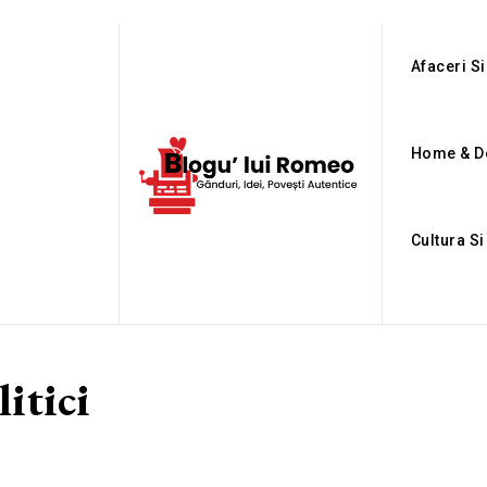
Afaceri Si
Home & D
Cultura S
litici