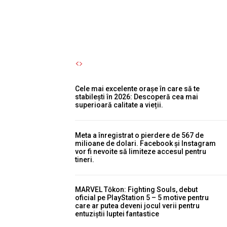
Autori Romeonet.ro
-
7 August 2026
Cele mai excelente orașe în care să te
stabilești în 2026: Descoperă cea mai
superioară calitate a vieții.
Meta a înregistrat o pierdere de 567 de
milioane de dolari. Facebook și Instagram
vor fi nevoite să limiteze accesul pentru
tineri.
MARVEL Tōkon: Fighting Souls, debut
oficial pe PlayStation 5 – 5 motive pentru
care ar putea deveni jocul verii pentru
entuziștii luptei fantastice