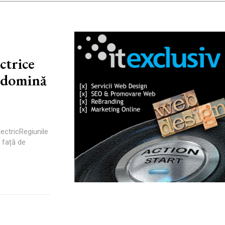
ctrice
e domină
lectricRegiunile
 față de