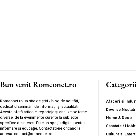
Bun venit Romeonet.ro
Categori
Romeonet.ro un site de știri / blog de noutăți,
Afaceri si Indust
dedicat diseminării de informații și actualități.
Diverse Noutati
Acesta oferă articole, reportaje și analize pe teme
diverse, de la evenimente curente la subiecte
Home & Deco
specifice de interes. Este un spațiu digital pentru
Sanatate / Hobb
informare și educație. Contactati-ne oricand la
adresa: contact@romeonet.ro
Cultura si Enter