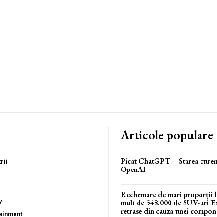
i
Articole populare
Picat ChatGPT – Starea curent
rii
OpenAI
Rechemare de mari proporții l
y
mult de 548.000 de SUV-uri E
retrase din cauza unei compon
tainment