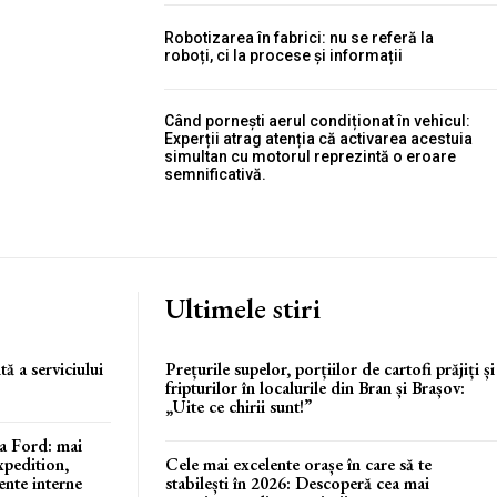
Robotizarea în fabrici: nu se referă la
roboți, ci la procese și informații
Când pornești aerul condiționat în vehicul:
Experții atrag atenția că activarea acestuia
simultan cu motorul reprezintă o eroare
semnificativă.
Ultimele stiri
ă a serviciului
Prețurile supelor, porțiilor de cartofi prăjiți și
fripturilor în localurile din Bran și Brașov:
„Uite ce chirii sunt!”
a Ford: mai
xpedition,
Cele mai excelente orașe în care să te
ente interne
stabilești în 2026: Descoperă cea mai