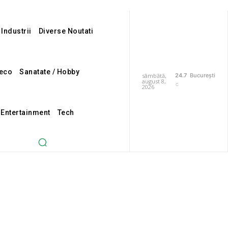
 Industrii
Diverse Noutati
eco
Sanatate / Hobby
sâmbătă,
24.7
București
august 8,
C
2026
i Entertainment
Tech