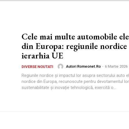
Cele mai multe automobile ele
din Europa: regiunile nordic
ierarhia UE
Autori Romeonet.ro
-
6 Martie 2026
DIVERSE NOUTATI
Regiunile nordice și impactul lor asupra sectorului auto e
nordice din Europa, recunoscute pentru devotamentul lor
sustenabilitate și inovație tehnologică, exercită o...