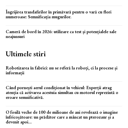
Îngrijirea trandafirilor în primăvară pentru o vară cu flori
numeroase: Semnificația mugurilor.
Cameră de bord în 2026: utilizare ca test și potențialele sale
neajunsuri
Ultimele stiri
Robotizarea în fabrici: nu se referă la roboți, ci la procese și
informații
Când pornești aerul condiționat în vehicul: Experții atrag
atenția că activarea acestuia simultan cu motorul reprezintă o
eroare semnificativă.
O fosilă veche de 100 de milioane de ani revelează o imagine
înfricoșătoare: un prădător care a mâncat un pterozaur și a
devenit apoi...