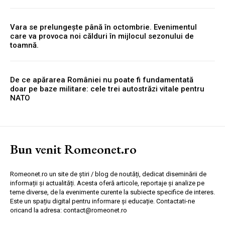
Vara se prelungește până în octombrie. Evenimentul
care va provoca noi călduri în mijlocul sezonului de
toamnă.
De ce apărarea României nu poate fi fundamentată
doar pe baze militare: cele trei autostrăzi vitale pentru
NATO
Bun venit Romeonet.ro
Romeonet.ro un site de știri / blog de noutăți, dedicat diseminării de
informații și actualități. Acesta oferă articole, reportaje și analize pe
teme diverse, de la evenimente curente la subiecte specifice de interes.
Este un spațiu digital pentru informare și educație. Contactati-ne
oricand la adresa: contact@romeonet.ro