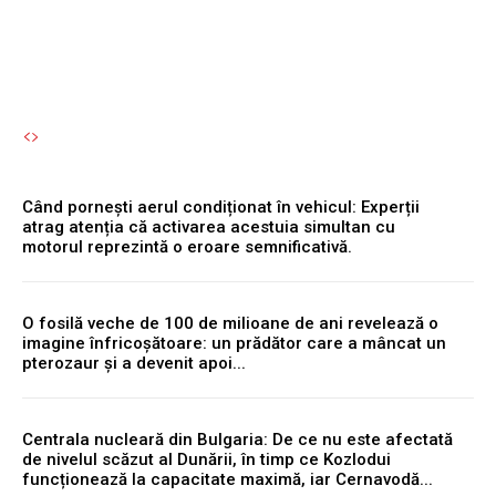
Autori Romeonet.ro
-
7 August 2026
Când pornești aerul condiționat în vehicul: Experții
atrag atenția că activarea acestuia simultan cu
motorul reprezintă o eroare semnificativă.
O fosilă veche de 100 de milioane de ani revelează o
imagine înfricoșătoare: un prădător care a mâncat un
pterozaur și a devenit apoi...
Centrala nucleară din Bulgaria: De ce nu este afectată
de nivelul scăzut al Dunării, în timp ce Kozlodui
funcționează la capacitate maximă, iar Cernavodă...