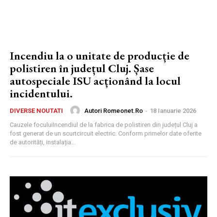
Incendiu la o unitate de producție de
polistiren în județul Cluj. Șase
autospeciale ISU acționând la locul
incidentului.
Autori Romeonet.ro
-
18 Ianuarie 2026
DIVERSE NOUTATI
Cauzele foculuiIncendiul de la fabrica de polistiren din județul Cluj a
fost generat de un scurtcircuit electric. Conform primelor date oferite
de autorități, instalația...