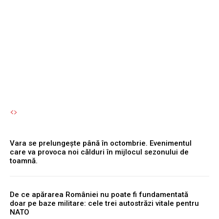
Kozlodui funcționează la
capacitate maximă, iar
Cernavodă...
Autori Romeonet.ro
-
6 August 2026
Vara se prelungește până în octombrie. Evenimentul
care va provoca noi călduri în mijlocul sezonului de
toamnă.
De ce apărarea României nu poate fi fundamentată
doar pe baze militare: cele trei autostrăzi vitale pentru
NATO