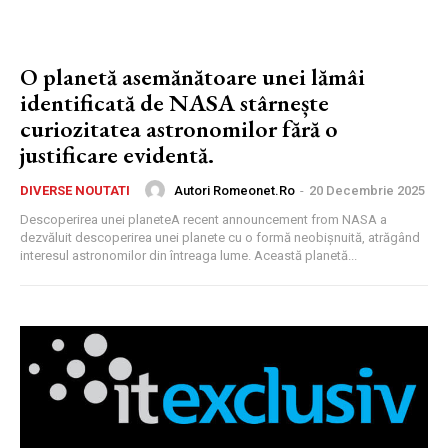
O planetă asemănătoare unei lămâi
identificată de NASA stârnește
curiozitatea astronomilor fără o
justificare evidentă.
Autori Romeonet.ro
-
20 Decembrie 2025
DIVERSE NOUTATI
Descoperirea unei planeteA recent announcement from NASA a
dezvăluit descoperirea unei planete cu o formă neobișnuită, atrăgând
interesul astronomilor din întreaga lume. Această planetă...