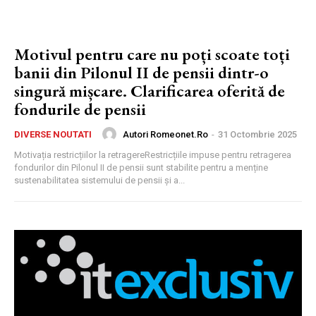
Motivul pentru care nu poți scoate toți
banii din Pilonul II de pensii dintr-o
singură mișcare. Clarificarea oferită de
fondurile de pensii
Autori Romeonet.ro
-
31 Octombrie 2025
DIVERSE NOUTATI
Motivația restricțiilor la retragereRestricțiile impuse pentru retragerea
fondurilor din Pilonul II de pensii sunt stabilite pentru a menține
sustenabilitatea sistemului de pensii și a...