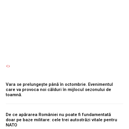
Kozlodui funcționează la
capacitate maximă, iar
Cernavodă...
Autori Romeonet.ro
-
6 August 2026
Vara se prelungește până în octombrie. Evenimentul
care va provoca noi călduri în mijlocul sezonului de
toamnă.
De ce apărarea României nu poate fi fundamentată
doar pe baze militare: cele trei autostrăzi vitale pentru
NATO