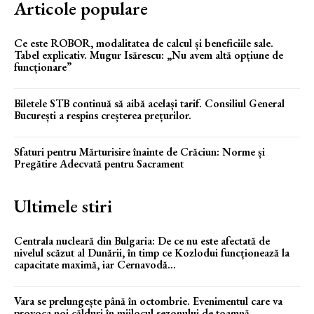
Articole populare
Ce este ROBOR, modalitatea de calcul și beneficiile sale.
Tabel explicativ. Mugur Isărescu: „Nu avem altă opțiune de
funcționare”
Biletele STB continuă să aibă același tarif. Consiliul General
București a respins creșterea prețurilor.
Sfaturi pentru Mărturisire înainte de Crăciun: Norme și
Pregătire Adecvată pentru Sacrament
Ultimele stiri
Centrala nucleară din Bulgaria: De ce nu este afectată de
nivelul scăzut al Dunării, în timp ce Kozlodui funcționează la
capacitate maximă, iar Cernavodă...
Vara se prelungește până în octombrie. Evenimentul care va
provoca noi călduri în mijlocul sezonului de toamnă.