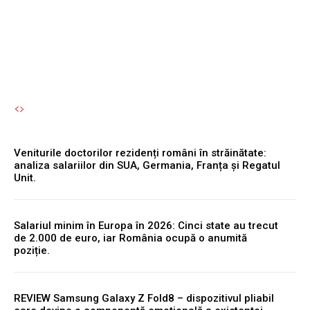
toamnă.
Autori Romeonet.ro
-
5 August 2026
Veniturile doctorilor rezidenți români în străinătate:
analiza salariilor din SUA, Germania, Franța și Regatul
Unit.
Salariul minim în Europa în 2026: Cinci state au trecut
de 2.000 de euro, iar România ocupă o anumită
poziție.
REVIEW Samsung Galaxy Z Fold8 – dispozitivul pliabil