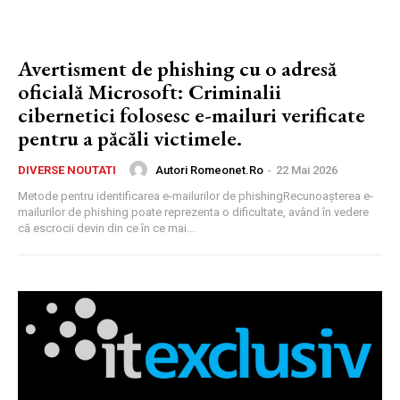
Avertisment de phishing cu o adresă
oficială Microsoft: Criminalii
cibernetici folosesc e-mailuri verificate
pentru a păcăli victimele.
Autori Romeonet.ro
-
22 Mai 2026
DIVERSE NOUTATI
Metode pentru identificarea e-mailurilor de phishingRecunoașterea e-
mailurilor de phishing poate reprezenta o dificultate, având în vedere
că escrocii devin din ce în ce mai...