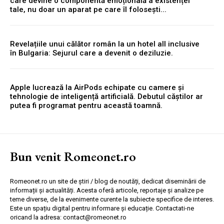
care devine o componentă emoțională a existenței
tale, nu doar un aparat pe care îl folosești...
Revelațiile unui călător român la un hotel all inclusive
în Bulgaria: Sejurul care a devenit o deziluzie.
Apple lucrează la AirPods echipate cu camere și
tehnologie de inteligență artificială. Debutul căștilor ar
putea fi programat pentru această toamnă.
Bun venit Romeonet.ro
Romeonet.ro un site de știri / blog de noutăți, dedicat diseminării de
informații și actualități. Acesta oferă articole, reportaje și analize pe
teme diverse, de la evenimente curente la subiecte specifice de interes.
Este un spațiu digital pentru informare și educație. Contactati-ne
oricand la adresa: contact@romeonet.ro