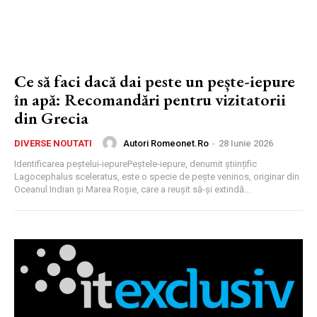
Ce să faci dacă dai peste un pește-iepure
în apă: Recomandări pentru vizitatorii
din Grecia
Autori Romeonet.ro
-
28 Iunie 2026
DIVERSE NOUTATI
Identificarea peștelui-iepurePeștele-iepure, denumit științific
Lagocephalus sceleratus, este o specie de pește veninos, originar din
Oceanul Indian și Marea Roșie, care a reușit să-și extindă...