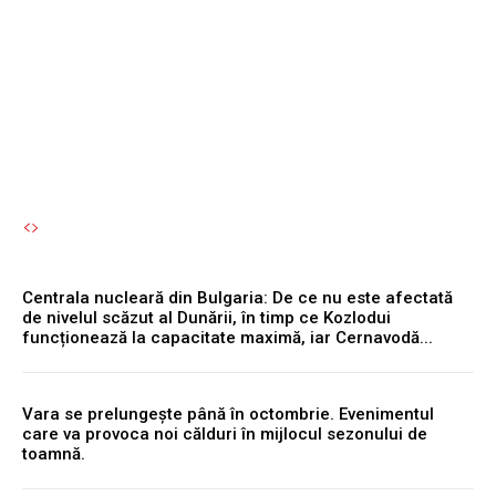
pterozaur și a devenit
apoi...
Autori Romeonet.ro
-
6 August 2026
Centrala nucleară din Bulgaria: De ce nu este afectată
de nivelul scăzut al Dunării, în timp ce Kozlodui
funcționează la capacitate maximă, iar Cernavodă...
Vara se prelungește până în octombrie. Evenimentul
care va provoca noi călduri în mijlocul sezonului de
toamnă.