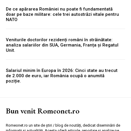
De ce apărarea României nu poate fi fundamentată
doar pe baze militare: cele trei autostrăzi vitale pentru
NATO
Veniturile doctorilor rezidenți români în străinătate:
analiza salariilor din SUA, Germania, Franța și Regatul
Unit.
Salariul minim în Europa în 2026: Cinci state au trecut
de 2.000 de euro, iar România ocupă o anumită
poziție.
Bun venit Romeonet.ro
Romeonet.ro un site de știri / blog de noutăți, dedicat diseminării de
informații și actualități. Acesta oferă articole, reportaje și analize pe