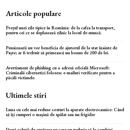
Articole populare
Prețul unei zile tipice în România: de la cafea la transport,
pentru cei ce se deplasează zilnic la locul de muncă.
Pensionarii nu vor beneficia de ajutorul de la stat înainte de
Paște; ar fi trebuit să primească un bonus de 200 de lei.
Avertisment de phishing cu o adresă oficială Microsoft:
Criminalii cibernetici folosesc e-mailuri verificate pentru a
păcăli victimele.
Ultimele stiri
Luna cu cele mai reduse costuri la aparate electrocasnice: Când
să îți cumperi o mașină de spălat sau un frigider
Două soluții de curățare pe care nu trebuie să le combini