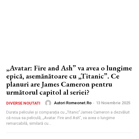
„Avatar: Fire and Ash” va avea o lungime
epică, asemănătoare cu „Titanic”. Ce
planuri are James Cameron pentru
următorul capitol al seriei?
Autori Romeonet.ro
-
13 Noiembrie 2025
DIVERSE NOUTATI
Durata peliculei și comparația cu „Titanic”James Cameron a dezvăluit
că noua sa peliculă, „Avatar: Fire and Ash”, va avea o lungime
remarcabilă, similară cu...