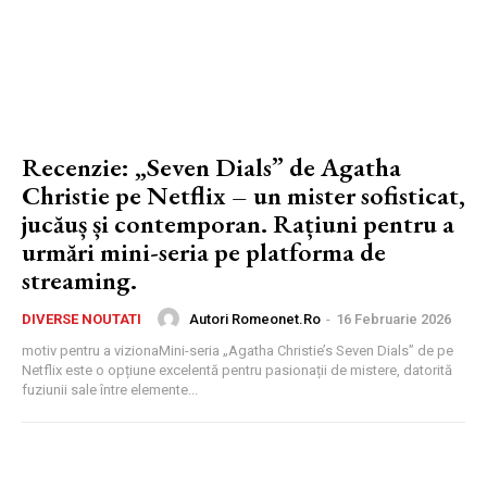
Recenzie: „Seven Dials” de Agatha
Christie pe Netflix – un mister sofisticat,
jucăuș și contemporan. Rațiuni pentru a
urmări mini-seria pe platforma de
streaming.
Autori Romeonet.ro
-
16 Februarie 2026
DIVERSE NOUTATI
motiv pentru a vizionaMini-seria „Agatha Christie’s Seven Dials” de pe
Netflix este o opțiune excelentă pentru pasionații de mistere, datorită
fuziunii sale între elemente...