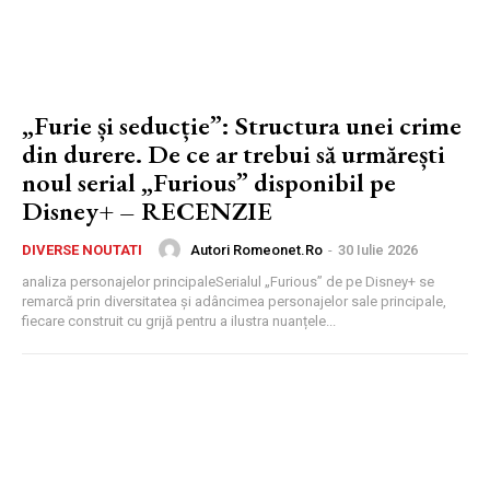
„Furie și seducție”: Structura unei crime
din durere. De ce ar trebui să urmărești
noul serial „Furious” disponibil pe
Disney+ – RECENZIE
Autori Romeonet.ro
-
30 Iulie 2026
DIVERSE NOUTATI
analiza personajelor principaleSerialul „Furious” de pe Disney+ se
remarcă prin diversitatea și adâncimea personajelor sale principale,
fiecare construit cu grijă pentru a ilustra nuanțele...