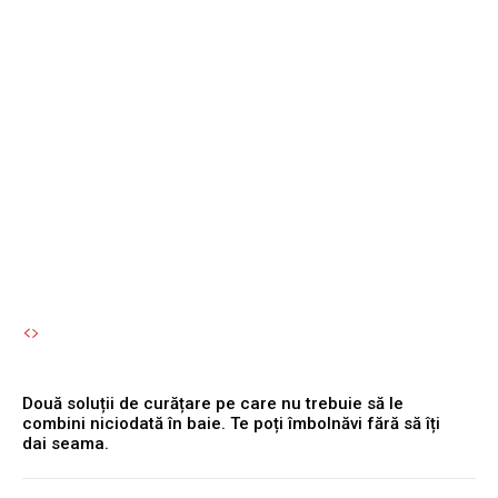
Luna cu cele mai reduse
costuri la aparate
electrocasnice: Când să îți
cumperi o mașină de
spălat sau un frigider
Autori Romeonet.ro
-
9 August 2026
Două soluții de curățare pe care nu trebuie să le
combini niciodată în baie. Te poți îmbolnăvi fără să îți
dai seama.