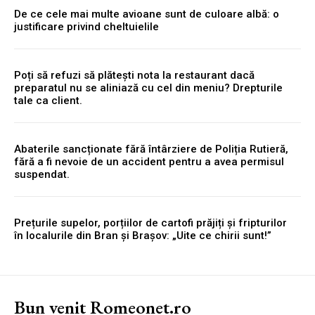
De ce cele mai multe avioane sunt de culoare albă: o
justificare privind cheltuielile
Poți să refuzi să plătești nota la restaurant dacă
preparatul nu se aliniază cu cel din meniu? Drepturile
tale ca client.
Abaterile sancționate fără întârziere de Poliția Rutieră,
fără a fi nevoie de un accident pentru a avea permisul
suspendat.
Prețurile supelor, porțiilor de cartofi prăjiți și fripturilor
în localurile din Bran și Brașov: „Uite ce chirii sunt!”
Bun venit Romeonet.ro