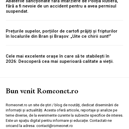
Abaterile sancționate fără întârziere de Poliția Rutieră,
fără a fi nevoie de un accident pentru a avea permisul
suspendat.
Prețurile supelor, porțiilor de cartofi prăjiți și fripturilor
în localurile din Bran și Brașov: „Uite ce chirii sunt!”
Cele mai excelente orașe în care să te stabilești în
2026: Descoperă cea mai superioară calitate a vieții.
Bun venit Romeonet.ro
Romeonet.ro un site de știri / blog de noutăți, dedicat diseminării de
informații și actualități. Acesta oferă articole, reportaje și analize pe
teme diverse, de la evenimente curente la subiecte specifice de interes.
Este un spațiu digital pentru informare și educație. Contactati-ne
oricand la adresa: contact@romeonet.ro