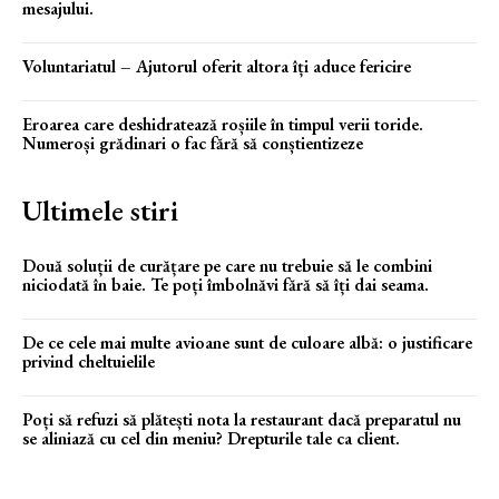
mesajului.
Voluntariatul – Ajutorul oferit altora îți aduce fericire
Eroarea care deshidratează roșiile în timpul verii toride.
Numeroși grădinari o fac fără să conștientizeze
Ultimele stiri
Două soluții de curățare pe care nu trebuie să le combini
niciodată în baie. Te poți îmbolnăvi fără să îți dai seama.
De ce cele mai multe avioane sunt de culoare albă: o justificare
privind cheltuielile
Poți să refuzi să plătești nota la restaurant dacă preparatul nu
se aliniază cu cel din meniu? Drepturile tale ca client.