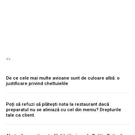
Te poți îmbolnăvi fără să îți
dai seama.
Autori Romeonet.ro
-
8 August 2026
De ce cele mai multe avioane sunt de culoare albă: o
justificare privind cheltuielile
Poți să refuzi să plătești nota la restaurant dacă
preparatul nu se aliniază cu cel din meniu? Drepturile
tale ca client.