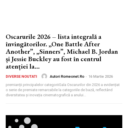
Oscarurile 2026 – lista integrală a
învingătorilor. „One Battle After
Another”, „Sinners”, Michael B. Jordan
și Jessie Buckley au fost în centrul
atenției la...
Autori Romeonet.ro
-
16 Martie 2026
DIVERSE NOUTATI
premianții principalelor categoriiGala Oscarurilor din 2026 a evidențiat
o serie de premiate remarcabile la categoriile de bază, reflectând
diversitatea și inovația cinematografică a anului...