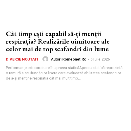
Cât timp ești capabil să-ți menții
respirația? Realizările uimitoare ale
celor mai de top scafandri din lume
Autori Romeonet.ro
-
6 Iulie 2026
DIVERSE NOUTATI
Performanțe extraordinare în apneea staticăApneea statică reprezintă
o ramură a scufundărilor libere care evaluează abilitatea scafandrilor
de a-și menține respirația cât mai mult timp...