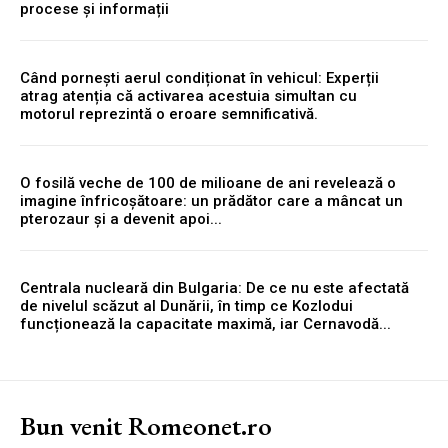
procese și informații
Când pornești aerul condiționat în vehicul: Experții
atrag atenția că activarea acestuia simultan cu
motorul reprezintă o eroare semnificativă.
O fosilă veche de 100 de milioane de ani revelează o
imagine înfricoșătoare: un prădător care a mâncat un
pterozaur și a devenit apoi...
Centrala nucleară din Bulgaria: De ce nu este afectată
de nivelul scăzut al Dunării, în timp ce Kozlodui
funcționează la capacitate maximă, iar Cernavodă...
Bun venit Romeonet.ro