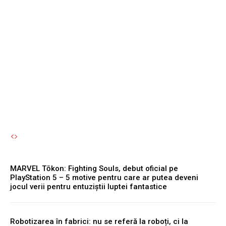
milioane de dolari.
Facebook și Instagram vor
fi nevoite să limiteze
accesul pentru tineri.
Autori Romeonet.ro
-
7 August 2026
MARVEL Tōkon: Fighting Souls, debut oficial pe
PlayStation 5 – 5 motive pentru care ar putea deveni
jocul verii pentru entuziștii luptei fantastice
Robotizarea în fabrici: nu se referă la roboți, ci la