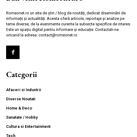
Romeonet.ro un site de știri / blog de noutăți, dedicat diseminării de
informații și actualități. Acesta oferă articole, reportaje și analize pe
teme diverse, de la evenimente curente la subiecte specifice de interes.
Este un spațiu digital pentru informare și educație. Contactati-ne
oricand la adresa: contact@romeonet.ro
Categorii
Afaceri si Industrii
Diverse Noutati
Home & Deco
Sanatate / Hobby
Cultura si Entertainment
Tech