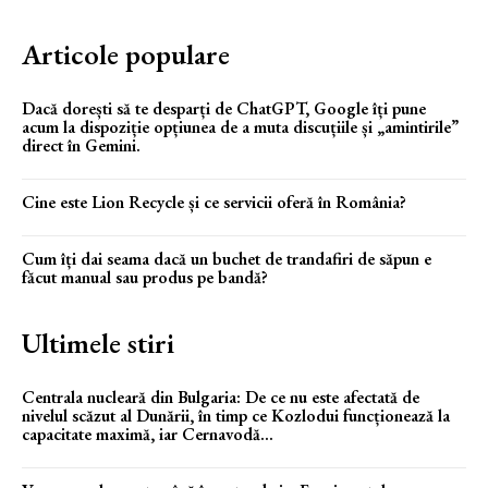
Articole populare
Dacă dorești să te desparți de ChatGPT, Google îți pune
acum la dispoziție opțiunea de a muta discuțiile și „amintirile”
direct în Gemini.
Cine este Lion Recycle și ce servicii oferă în România?
Cum îți dai seama dacă un buchet de trandafiri de săpun e
făcut manual sau produs pe bandă?
Ultimele stiri
Centrala nucleară din Bulgaria: De ce nu este afectată de
nivelul scăzut al Dunării, în timp ce Kozlodui funcționează la
capacitate maximă, iar Cernavodă...