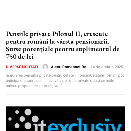
Pensiile private Pilonul II, crescute
pentru români la vârsta pensionării.
Surse potențiale pentru suplimentul de
750 de lei
Autori Romeonet.ro
-
14 Noiembrie 2025
DIVERSE NOUTATI
majorarea pensiilor private pentru cetățenii româniCetățenii români pot
anticipa o sporire semnificativă a pensiilor private odată ce noile
măsuri propuse de autorități vor fi...