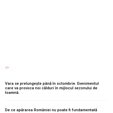
al Dunării, în timp ce
Kozlodui funcționează la
capacitate maximă, iar
Cernavodă...
Autori Romeonet.ro
-
6 August 2026
Vara se prelungește până în octombrie. Evenimentul
care va provoca noi călduri în mijlocul sezonului de
toamnă.
De ce apărarea României nu poate fi fundamentată