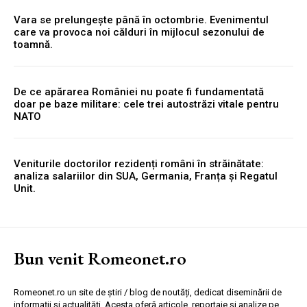
Vara se prelungește până în octombrie. Evenimentul
care va provoca noi călduri în mijlocul sezonului de
toamnă.
De ce apărarea României nu poate fi fundamentată
doar pe baze militare: cele trei autostrăzi vitale pentru
NATO
Veniturile doctorilor rezidenți români în străinătate:
analiza salariilor din SUA, Germania, Franța și Regatul
Unit.
Bun venit Romeonet.ro
Romeonet.ro un site de știri / blog de noutăți, dedicat diseminării de
informații și actualități. Acesta oferă articole, reportaje și analize pe