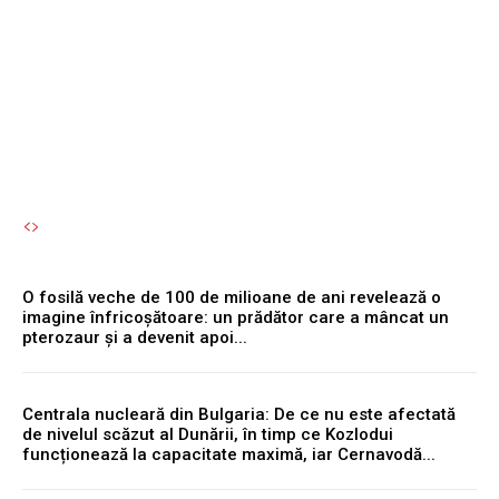
reprezintă o eroare
semnificativă.
Autori Romeonet.ro
-
6 August 2026
O fosilă veche de 100 de milioane de ani revelează o
imagine înfricoșătoare: un prădător care a mâncat un
pterozaur și a devenit apoi...
Centrala nucleară din Bulgaria: De ce nu este afectată
de nivelul scăzut al Dunării, în timp ce Kozlodui
funcționează la capacitate maximă, iar Cernavodă...