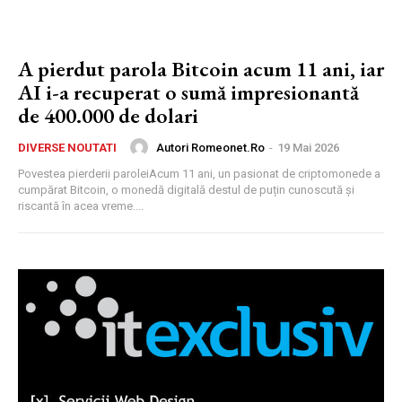
A pierdut parola Bitcoin acum 11 ani, iar
AI i-a recuperat o sumă impresionantă
de 400.000 de dolari
Autori Romeonet.ro
-
19 Mai 2026
DIVERSE NOUTATI
Povestea pierderii paroleiAcum 11 ani, un pasionat de criptomonede a
cumpărat Bitcoin, o monedă digitală destul de puțin cunoscută și
riscantă în acea vreme....