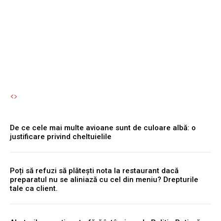
Te poți îmbolnăvi fără să îți
dai seama.
Autori Romeonet.ro
-
8 August 2026
De ce cele mai multe avioane sunt de culoare albă: o
justificare privind cheltuielile
Poți să refuzi să plătești nota la restaurant dacă
preparatul nu se aliniază cu cel din meniu? Drepturile
tale ca client.