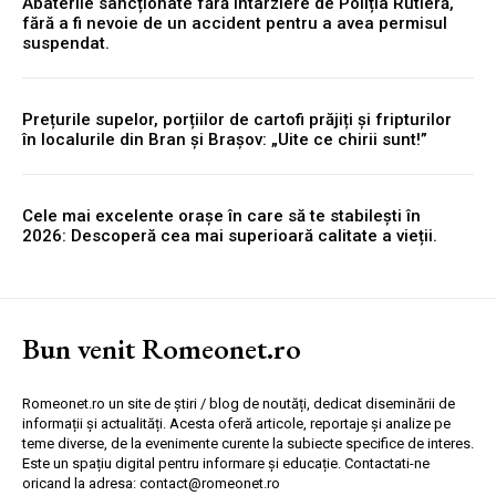
Abaterile sancționate fără întârziere de Poliția Rutieră,
fără a fi nevoie de un accident pentru a avea permisul
suspendat.
Prețurile supelor, porțiilor de cartofi prăjiți și fripturilor
în localurile din Bran și Brașov: „Uite ce chirii sunt!”
Cele mai excelente orașe în care să te stabilești în
2026: Descoperă cea mai superioară calitate a vieții.
Bun venit Romeonet.ro
Romeonet.ro un site de știri / blog de noutăți, dedicat diseminării de
informații și actualități. Acesta oferă articole, reportaje și analize pe
teme diverse, de la evenimente curente la subiecte specifice de interes.
Este un spațiu digital pentru informare și educație. Contactati-ne
oricand la adresa: contact@romeonet.ro