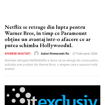
Netflix se retrage din lupta pentru
Warner Bros, în timp ce Paramount
obține un avantaj într-o afacere ce ar
putea schimba Hollywoodul.
Autori Romeonet.ro
-
27 Februarie 2026
DIVERSE NOUTATI
Motivele retragerii NetflixNetflix a decis să se retragă din cursa pentru
achiziția unei porțiuni din Warner Bros, o alegere care a surprins mulți
analiști...