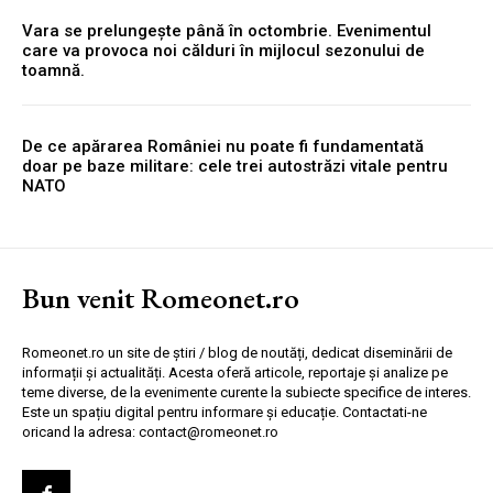
Vara se prelungește până în octombrie. Evenimentul
care va provoca noi călduri în mijlocul sezonului de
toamnă.
De ce apărarea României nu poate fi fundamentată
doar pe baze militare: cele trei autostrăzi vitale pentru
NATO
Bun venit Romeonet.ro
Romeonet.ro un site de știri / blog de noutăți, dedicat diseminării de
informații și actualități. Acesta oferă articole, reportaje și analize pe
teme diverse, de la evenimente curente la subiecte specifice de interes.
Este un spațiu digital pentru informare și educație. Contactati-ne
oricand la adresa: contact@romeonet.ro