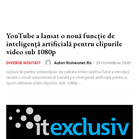
YouTube a lansat o nouă funcție de
inteligență artificială pentru clipurile
video sub 1080p
Autori Romeonet.ro
-
29 Octombrie 2025
DIVERSE NOUTATI
opțiuni AI pentru videoclipuri de calitate inferioarăYouTube a introdus
recent o nouă caracteristică bazată pe inteligență artificială pentru a
spori calitatea videoclipurilor sub 1080p....