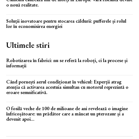
o nouă realitate.
Soluții inovatoare pentru stocarea căldurii: pufferele și rolul
lor în economisirea energiei
Ultimele stiri
Robotizarea în fabrici: nu se referă la roboți, ci la procese și
informații
Când pornești aerul condiționat în vehicul: Experții atrag
atenția că activarea acestuia simultan cu motorul reprezintă o
eroare semnificativă.
O fosilă veche de 100 de milioane de ani revelează o imagine
înfricoșătoare: un prădător care a mâncat un pterozaur și a
devenit apoi...