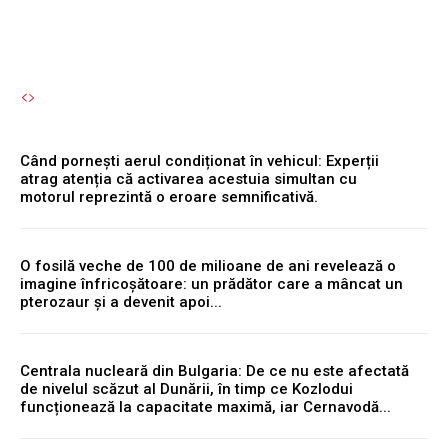
Când pornești aerul condiționat în vehicul: Experții
atrag atenția că activarea acestuia simultan cu
motorul reprezintă o eroare semnificativă.
O fosilă veche de 100 de milioane de ani revelează o
imagine înfricoșătoare: un prădător care a mâncat un
pterozaur și a devenit apoi...
Centrala nucleară din Bulgaria: De ce nu este afectată
de nivelul scăzut al Dunării, în timp ce Kozlodui
funcționează la capacitate maximă, iar Cernavodă...