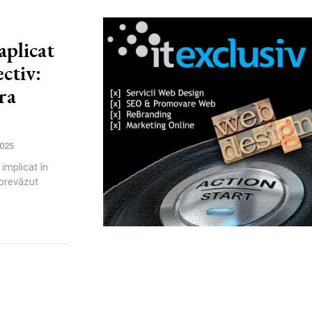
aplicat
ctiv:
ra
2025
implicat în
 prevăzut