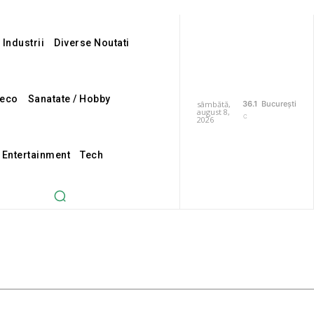
 Industrii
Diverse Noutati
eco
Sanatate / Hobby
sâmbătă,
36.1
București
august 8,
C
2026
i Entertainment
Tech