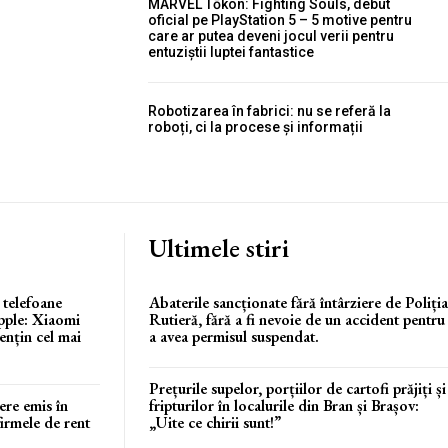
MARVEL Tōkon: Fighting Souls, debut
oficial pe PlayStation 5 – 5 motive pentru
care ar putea deveni jocul verii pentru
entuziștii luptei fantastice
Robotizarea în fabrici: nu se referă la
roboți, ci la procese și informații
Ultimele stiri
 telefoane
Abaterile sancționate fără întârziere de Poliția
pple: Xiaomi
Rutieră, fără a fi nevoie de un accident pentru
ențin cel mai
a avea permisul suspendat.
Prețurile supelor, porțiilor de cartofi prăjiți și
ere emis în
fripturilor în localurile din Bran și Brașov:
firmele de rent
„Uite ce chirii sunt!”