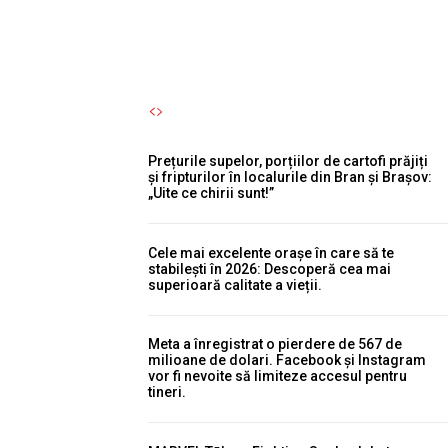
Autori Romeonet.ro
-
8 August 2026
Prețurile supelor, porțiilor de cartofi prăjiți
și fripturilor în localurile din Bran și Brașov:
„Uite ce chirii sunt!”
Cele mai excelente orașe în care să te
stabilești în 2026: Descoperă cea mai
superioară calitate a vieții.
Meta a înregistrat o pierdere de 567 de
milioane de dolari. Facebook și Instagram
vor fi nevoite să limiteze accesul pentru
tineri.