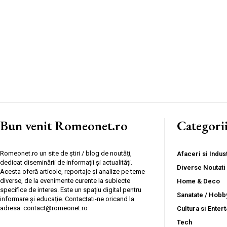
Bun venit Romeonet.ro
Categori
Romeonet.ro un site de știri / blog de noutăți,
Afaceri si Indust
dedicat diseminării de informații și actualități.
Diverse Noutati
Acesta oferă articole, reportaje și analize pe teme
diverse, de la evenimente curente la subiecte
Home & Deco
specifice de interes. Este un spațiu digital pentru
Sanatate / Hobb
informare și educație. Contactati-ne oricand la
adresa: contact@romeonet.ro
Cultura si Enter
Tech