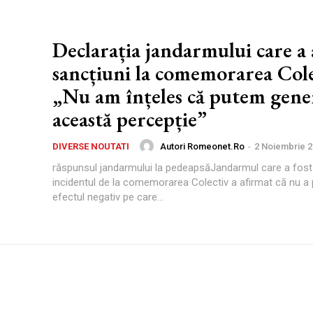
Declarația jandarmului care a 
sancțiuni la comemorarea Cole
„Nu am înțeles că putem gene
această percepție”
Autori Romeonet.ro
-
2 Noiembrie 
DIVERSE NOUTATI
răspunsul jandarmului la pedeapsăJandarmul care a fost 
incidentul de la comemorarea Colectiv a afirmat că nu a
efectul negativ pe care...