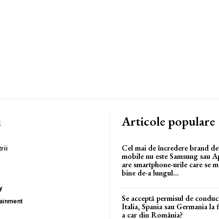
i
Articole populare
Cel mai de încredere brand de
rii
mobile nu este Samsung sau A
are smartphone-urile care se m
bine de-a lungul...
y
Se acceptă permisul de conduc
tainment
Italia, Spania sau Germania la 
a car din România?