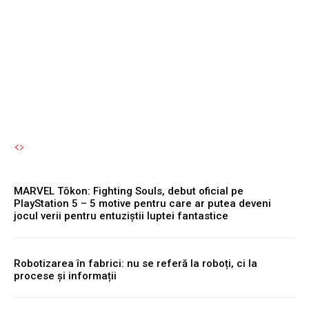
Facebook și Instagram vor
fi nevoite să limiteze
accesul pentru tineri.
Autori Romeonet.ro
-
7 August 2026
MARVEL Tōkon: Fighting Souls, debut oficial pe
PlayStation 5 – 5 motive pentru care ar putea deveni
jocul verii pentru entuziștii luptei fantastice
Robotizarea în fabrici: nu se referă la roboți, ci la
procese și informații