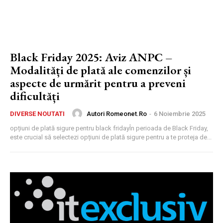
Black Friday 2025: Aviz ANPC –
Modalități de plată ale comenzilor și
aspecte de urmărit pentru a preveni
dificultăți
Autori Romeonet.ro
-
6 Noiembrie 2025
DIVERSE NOUTATI
opțiuni de plată sigure pentru black fridayÎn perioada de Black Friday,
este crucial să selectezi opțiuni de plată sigure pentru a te proteja de...