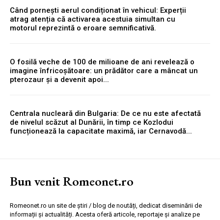
Când pornești aerul condiționat în vehicul: Experții
atrag atenția că activarea acestuia simultan cu
motorul reprezintă o eroare semnificativă.
O fosilă veche de 100 de milioane de ani revelează o
imagine înfricoșătoare: un prădător care a mâncat un
pterozaur și a devenit apoi...
Centrala nucleară din Bulgaria: De ce nu este afectată
de nivelul scăzut al Dunării, în timp ce Kozlodui
funcționează la capacitate maximă, iar Cernavodă...
Bun venit Romeonet.ro
Romeonet.ro un site de știri / blog de noutăți, dedicat diseminării de
informații și actualități. Acesta oferă articole, reportaje și analize pe