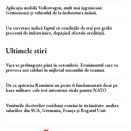
Aplicația mobilă Volkswagen, mult mai ingenioasă:
Gestionează-ți vehiculul de la încheietura mâinii.
Un cercetare indică faptul că condițiile de trai pot grăbi
procesul de îmbătrânire, depășind efectele eredității.
Ultimele stiri
Vara se prelungește până în octombrie. Evenimentul care va
provoca noi călduri în mijlocul sezonului de toamnă.
De ce apărarea României nu poate fi fundamentată doar pe
baze militare: cele trei autostrăzi vitale pentru NATO
Veniturile doctorilor rezidenți români în străinătate: analiza
salariilor din SUA, Germania, Franța și Regatul Unit.