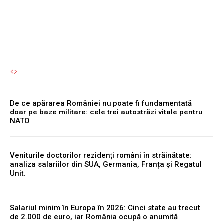
toamnă.
Autori Romeonet.ro
-
5 August 2026
De ce apărarea României nu poate fi fundamentată
doar pe baze militare: cele trei autostrăzi vitale pentru
NATO
Veniturile doctorilor rezidenți români în străinătate:
analiza salariilor din SUA, Germania, Franța și Regatul
Unit.
Salariul minim în Europa în 2026: Cinci state au trecut
de 2.000 de euro, iar România ocupă o anumită