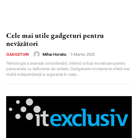
Cele mai utile gadgeturi pentru
nevăzători
Mihai Horatiu
-
5 Martie 2025
GADGETURI
Tehnologia a avansat considerabil, oferind soluții inovatoare pentru
persoanele cu deficiențe de vedere. Gadgeturile moderne le oferă mai
multă independență și siguranță în viața...