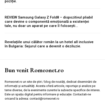
poziție.
REVIEW Samsung Galaxy Z Fold8 – dispozitivul pliabil
care devine o componentă emoțională a existenței
tale, nu doar un aparat pe care îl folosești...
Revelațiile unui călător român la un hotel all inclusive
în Bulgaria: Sejurul care a devenit o deziluzie.
Bun venit Romeonet.ro
Romeonet.ro un site de știri / blog de noutăți, dedicat diseminării de
informații și actualități. Acesta oferă articole, reportaje și analize pe
teme diverse, de la evenimente curente la subiecte specifice de interes.
Este un spațiu digital pentru informare și educație. Contactati-ne
oricand la adresa: contact@romeonet.ro