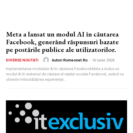
Meta a lansat un modul AI în căutarea
Facebook, generând răspunsuri bazate
pe postările publice ale utilizatorilor.
Autori Romeonet.ro
-
16 Iunie 2026
DIVERSE NOUTATI
Implementarea modulului AI în căutarea FacebookMeta a inclus un
modul AI în sistemul de căutare al rețelei sociale Facebook, având ca
obiectiv îmbunătățirea experienței...