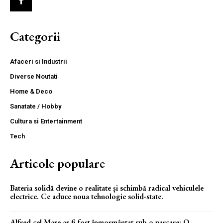
Categorii
Afaceri si Industrii
Diverse Noutati
Home & Deco
Sanatate / Hobby
Cultura si Entertainment
Tech
Articole populare
Bateria solidă devine o realitate și schimbă radical vehiculele
electrice. Ce aduce noua tehnologie solid-state.
Alfred cel Mare ar fi fost înmormântat sub o parcare: O