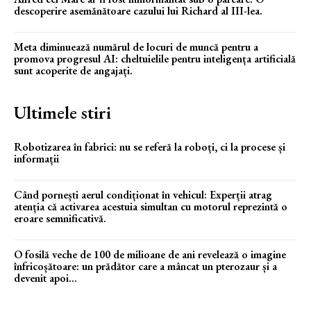
descoperire asemănătoare cazului lui Richard al III-lea.
Meta diminuează numărul de locuri de muncă pentru a
promova progresul AI: cheltuielile pentru inteligența artificială
sunt acoperite de angajați.
Ultimele stiri
Robotizarea în fabrici: nu se referă la roboți, ci la procese și
informații
Când pornești aerul condiționat în vehicul: Experții atrag
atenția că activarea acestuia simultan cu motorul reprezintă o
eroare semnificativă.
O fosilă veche de 100 de milioane de ani revelează o imagine
înfricoșătoare: un prădător care a mâncat un pterozaur și a
devenit apoi...