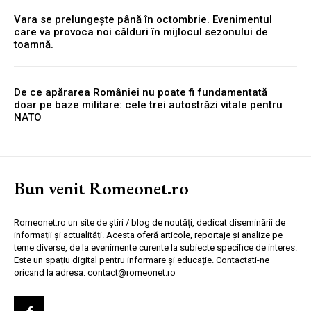
Vara se prelungește până în octombrie. Evenimentul
care va provoca noi călduri în mijlocul sezonului de
toamnă.
De ce apărarea României nu poate fi fundamentată
doar pe baze militare: cele trei autostrăzi vitale pentru
NATO
Bun venit Romeonet.ro
Romeonet.ro un site de știri / blog de noutăți, dedicat diseminării de
informații și actualități. Acesta oferă articole, reportaje și analize pe
teme diverse, de la evenimente curente la subiecte specifice de interes.
Este un spațiu digital pentru informare și educație. Contactati-ne
oricand la adresa: contact@romeonet.ro