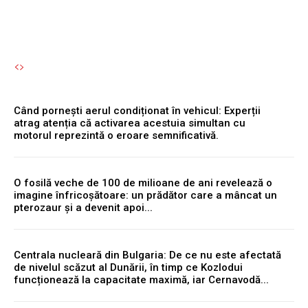
Când pornești aerul condiționat în vehicul: Experții
atrag atenția că activarea acestuia simultan cu
motorul reprezintă o eroare semnificativă.
O fosilă veche de 100 de milioane de ani revelează o
imagine înfricoșătoare: un prădător care a mâncat un
pterozaur și a devenit apoi...
Centrala nucleară din Bulgaria: De ce nu este afectată
de nivelul scăzut al Dunării, în timp ce Kozlodui
funcționează la capacitate maximă, iar Cernavodă...