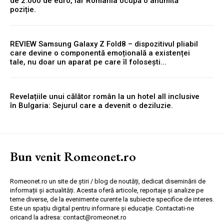
de 2.000 de euro, iar România ocupă o anumită
poziție.
REVIEW Samsung Galaxy Z Fold8 – dispozitivul pliabil
care devine o componentă emoțională a existenței
tale, nu doar un aparat pe care îl folosești...
Revelațiile unui călător român la un hotel all inclusive
în Bulgaria: Sejurul care a devenit o deziluzie.
Bun venit Romeonet.ro
Romeonet.ro un site de știri / blog de noutăți, dedicat diseminării de
informații și actualități. Acesta oferă articole, reportaje și analize pe
teme diverse, de la evenimente curente la subiecte specifice de interes.
Este un spațiu digital pentru informare și educație. Contactati-ne
oricand la adresa: contact@romeonet.ro