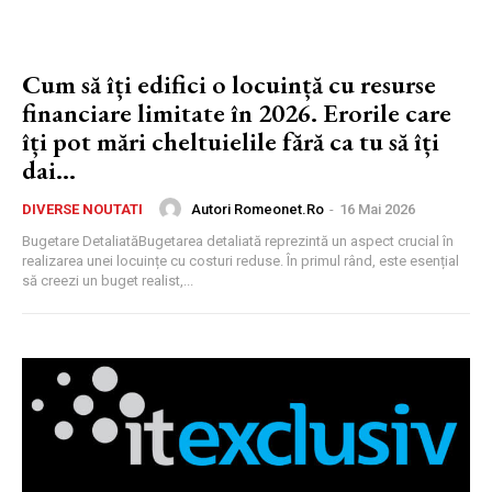
Cum să îți edifici o locuință cu resurse
financiare limitate în 2026. Erorile care
îți pot mări cheltuielile fără ca tu să îți
dai...
Autori Romeonet.ro
-
16 Mai 2026
DIVERSE NOUTATI
Bugetare DetaliatăBugetarea detaliată reprezintă un aspect crucial în
realizarea unei locuințe cu costuri reduse. În primul rând, este esențial
să creezi un buget realist,...