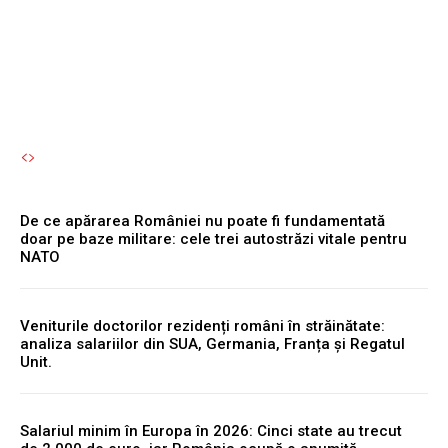
toamnă.
Autori Romeonet.ro
-
5 August 2026
De ce apărarea României nu poate fi fundamentată
doar pe baze militare: cele trei autostrăzi vitale pentru
NATO
Veniturile doctorilor rezidenți români în străinătate:
analiza salariilor din SUA, Germania, Franța și Regatul
Unit.
Salariul minim în Europa în 2026: Cinci state au trecut