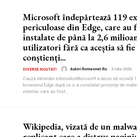
Microsoft îndepărtează 119 ex
periculoase din Edge, care au f
instalate de până la 2,6 milioa
utilizatori fără ca aceștia să fie
conștienți...
Autori Romeonet.ro
-
3 Iulie 2026
DIVERSE NOUTATI
Cauza eliminării extensiilorMicrosoft a decis să scoată 1
browserul Edge după ce s-a constatat prezența de malw
extensii, care au fost...
Wikipedia, vizată de un malwa
replicant care a distrus pagini: