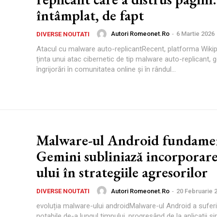
întâmplat, de fapt
Autori Romeonet.ro
-
6 Martie 2026
DIVERSE NOUTATI
Atacul cu malware auto-replicantRecent, platforma Wikip
ținta unui atac cibernetic de tip malware auto-replicant,
îngrijorări în comunitatea online și în rândul...
Malware-ul Android fundame
Gemini subliniază incorporare
ului în strategiile agresorilor
Autori Romeonet.ro
-
20 Februarie 
DIVERSE NOUTATI
evoluția malware-ului androidMalware-ul Android a suferi
notabile de-a lungul timpului, progresând de la aplicații s