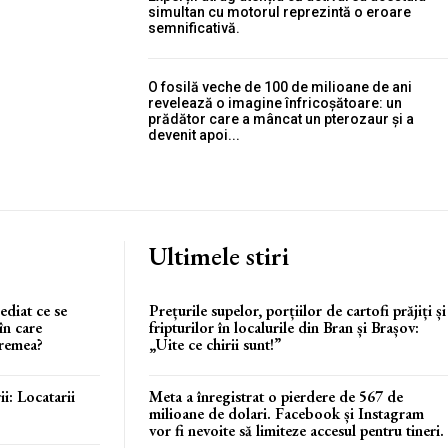
simultan cu motorul reprezintă o eroare
semnificativă.
O fosilă veche de 100 de milioane de ani
revelează o imagine înfricoșătoare: un
prădător care a mâncat un pterozaur și a
devenit apoi...
Ultimele stiri
ediat ce se
Prețurile supelor, porțiilor de cartofi prăjiți și
în care
fripturilor în localurile din Bran și Brașov:
vremea?
„Uite ce chirii sunt!”
i: Locatarii
Meta a înregistrat o pierdere de 567 de
milioane de dolari. Facebook și Instagram
vor fi nevoite să limiteze accesul pentru tineri.