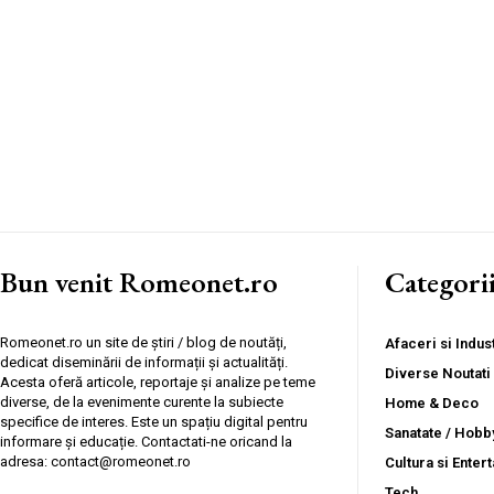
Bun venit Romeonet.ro
Categori
Romeonet.ro un site de știri / blog de noutăți,
Afaceri si Indust
dedicat diseminării de informații și actualități.
Diverse Noutati
Acesta oferă articole, reportaje și analize pe teme
diverse, de la evenimente curente la subiecte
Home & Deco
specifice de interes. Este un spațiu digital pentru
Sanatate / Hobb
informare și educație. Contactati-ne oricand la
adresa: contact@romeonet.ro
Cultura si Enter
Tech