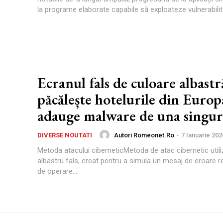
la programe elaborate capabile să exploateze vulnerabilităț
Ecranul fals de culoare albastr
păcălește hotelurile din Europ
adauge malware de una singur
Autori Romeonet.ro
-
7 Ianuarie 202
DIVERSE NOUTATI
Metoda atacului ciberneticMetoda de atac cibernetic util
albastru fals, creat pentru a simula un mesaj de eroare re
de operare....