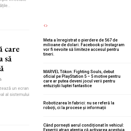
ile...
Meta a înregistrat o pierdere de 567 de
milioane de dolari. Facebook și Instagram
ă care
vor fi nevoite să limiteze accesul pentru
tineri.
a să
ă
MARVEL Tōkon: Fighting Souls, debut
oficial pe PlayStation 5 – 5 motive pentru
6
care ar putea deveni jocul verii pentru
entuziștii luptei fantastice
izează un ecran
al al sistemului
Robotizarea în fabrici: nu se referă la
roboți, ci la procese și informații
Când pornești aerul condiționat în vehicul:
Experții atrag atenția că activarea acestuia