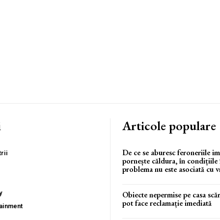
i
Articole populare
De ce se aburesc feroneriile im
rii
pornește căldura, în condițiile 
problema nu este asociată cu 
y
Obiecte nepermise pe casa scări
pot face reclamație imediată
tainment