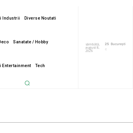
i Industrii
Diverse Noutati
Deco
Sanatate / Hobby
sâmbătă,
25
București
august 8,
C
2026
i Entertainment
Tech