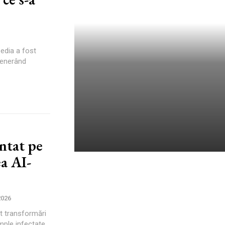
edia a fost
 generând
ntat pe
a AI-
Prețurile supelor, porțiilor de
cartofi prăjiți și fripturilor în
localurile din Bran și Brașov:
2026
„Uite ce chirii sunt!”
t transformări
Autori Romeonet.ro
-
7 August 2026
imple infectate