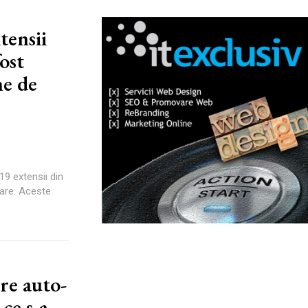
tensii
ost
ne de
19 extensii din
are. Aceste
re auto-
 ce s-a