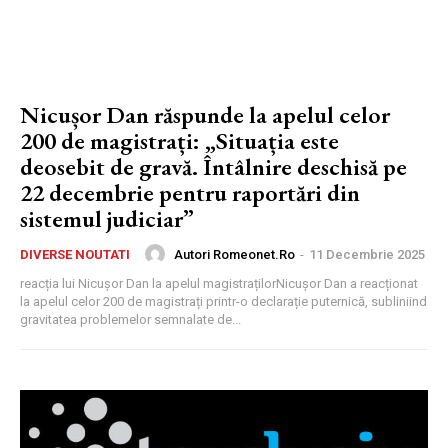
Nicușor Dan răspunde la apelul celor
200 de magistrați: „Situația este
deosebit de gravă. Întâlnire deschisă pe
22 decembrie pentru raportări din
sistemul judiciar”
Autori Romeonet.ro
-
11 Decembrie 2025
DIVERSE NOUTATI
reacția lui Nicușor Dan la apelul magistrațilorNicușor Dan a reacționat
la apelul celor 200 de magistrați printr-o declarație puternică, subliniind
gravitatea problemelor semnalate de...