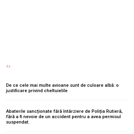
combini niciodată în baie.
Te poți îmbolnăvi fără să îți
dai seama.
Autori Romeonet.ro
-
8 August 2026
De ce cele mai multe avioane sunt de culoare albă: o
justificare privind cheltuielile
Abaterile sancționate fără întârziere de Poliția Rutieră,
fără a fi nevoie de un accident pentru a avea permisul
suspendat.