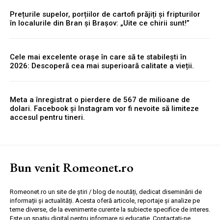
Prețurile supelor, porțiilor de cartofi prăjiți și fripturilor
în localurile din Bran și Brașov: „Uite ce chirii sunt!”
Cele mai excelente orașe în care să te stabilești în
2026: Descoperă cea mai superioară calitate a vieții.
Meta a înregistrat o pierdere de 567 de milioane de
dolari. Facebook și Instagram vor fi nevoite să limiteze
accesul pentru tineri.
Bun venit Romeonet.ro
Romeonet.ro un site de știri / blog de noutăți, dedicat diseminării de
informații și actualități. Acesta oferă articole, reportaje și analize pe
teme diverse, de la evenimente curente la subiecte specifice de interes.
Este un spațiu digital pentru informare și educație. Contactati-ne