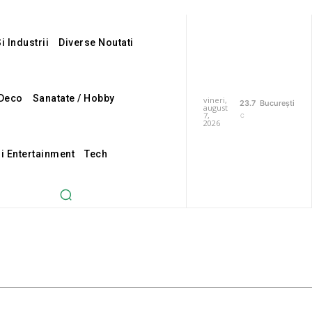
i Industrii
Diverse Noutati
Deco
Sanatate / Hobby
vineri,
23.7
București
august
7,
C
2026
Si Entertainment
Tech