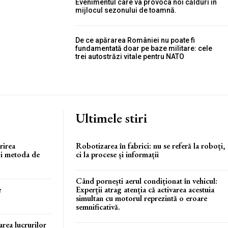
Evenimentul care va provoca noi călduri în
mijlocul sezonului de toamnă.
De ce apărarea României nu poate fi
fundamentată doar pe baze militare: cele
trei autostrăzi vitale pentru NATO
Ultimele stiri
rirea
Robotizarea în fabrici: nu se referă la roboți,
 și metoda de
ci la procese și informații
Când pornești aerul condiționat în vehicul:
e
Experții atrag atenția că activarea acestuia
simultan cu motorul reprezintă o eroare
semnificativă.
rea lucrurilor