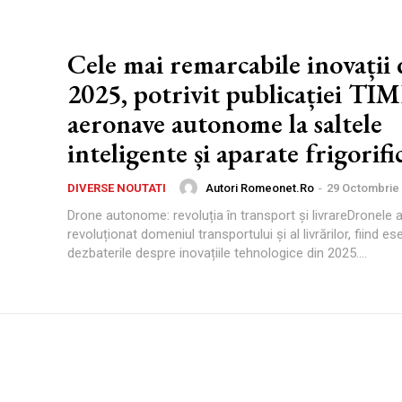
Cele mai remarcabile inovații 
2025, potrivit publicației TIM
aeronave autonome la saltele
inteligente și aparate frigorifi
Autori Romeonet.ro
-
29 Octombrie
DIVERSE NOUTATI
Drone autonome: revoluția în transport și livrareDronel
revoluționat domeniul transportului și al livrărilor, fiind ese
dezbaterile despre inovațiile tehnologice din 2025....