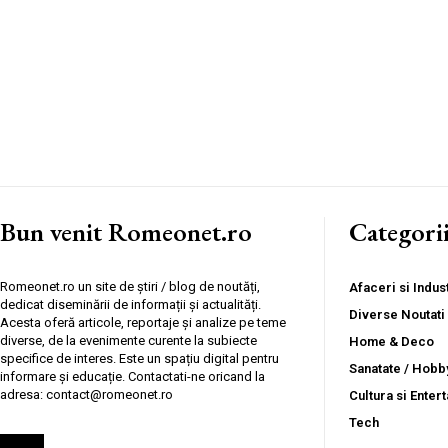
Bun venit Romeonet.ro
Categori
Romeonet.ro un site de știri / blog de noutăți,
Afaceri si Indust
dedicat diseminării de informații și actualități.
Diverse Noutati
Acesta oferă articole, reportaje și analize pe teme
diverse, de la evenimente curente la subiecte
Home & Deco
specifice de interes. Este un spațiu digital pentru
Sanatate / Hobb
informare și educație. Contactati-ne oricand la
adresa: contact@romeonet.ro
Cultura si Enter
Tech