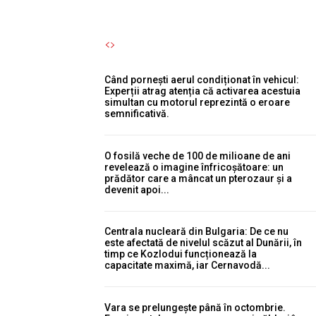
Când pornești aerul condiționat în vehicul:
Experții atrag atenția că activarea acestuia
simultan cu motorul reprezintă o eroare
semnificativă.
O fosilă veche de 100 de milioane de ani
revelează o imagine înfricoșătoare: un
prădător care a mâncat un pterozaur și a
devenit apoi...
Centrala nucleară din Bulgaria: De ce nu
este afectată de nivelul scăzut al Dunării, în
timp ce Kozlodui funcționează la
capacitate maximă, iar Cernavodă...
Vara se prelungește până în octombrie.