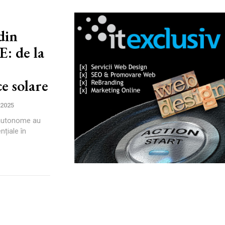
din
E: de la
ce solare
 2025
e autonome au
nțiale în