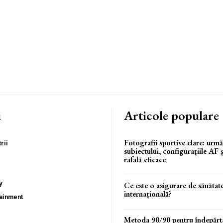
i
Articole populare
Fotografii sportive clare: urmă
rii
subiectului, configurațiile AF
rafală eficace
y
Ce este o asigurare de sănătat
internațională?
tainment
Metoda 90/90 pentru îndepărta