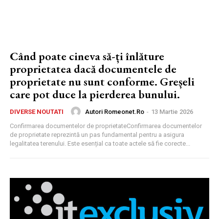
Când poate cineva să-ți înlăture
proprietatea dacă documentele de
proprietate nu sunt conforme. Greșeli
care pot duce la pierderea bunului.
Autori Romeonet.ro
-
13 Martie 2026
DIVERSE NOUTATI
Confirmarea documentelor de proprietateConfirmarea documentelor
de proprietate reprezintă un pas fundamental pentru a asigura
legalitatea terenului. Este esențial ca toate actele să fie corecte...