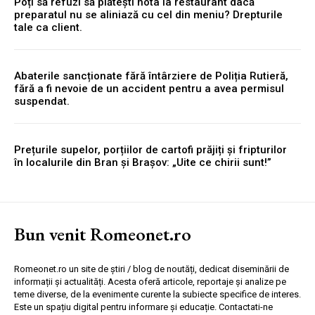
Poți să refuzi să plătești nota la restaurant dacă
preparatul nu se aliniază cu cel din meniu? Drepturile
tale ca client.
Abaterile sancționate fără întârziere de Poliția Rutieră,
fără a fi nevoie de un accident pentru a avea permisul
suspendat.
Prețurile supelor, porțiilor de cartofi prăjiți și fripturilor
în localurile din Bran și Brașov: „Uite ce chirii sunt!”
Bun venit Romeonet.ro
Romeonet.ro un site de știri / blog de noutăți, dedicat diseminării de
informații și actualități. Acesta oferă articole, reportaje și analize pe
teme diverse, de la evenimente curente la subiecte specifice de interes.
Este un spațiu digital pentru informare și educație. Contactati-ne