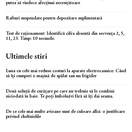
putea să vindece afecțiuni necruțătoare
Rafturi suspendate pentru depozitare suplimentară
Test de raționament: Identifică cifra absentă din secvența 2, 5,
11, 23. Timp: 10 secunde.
Ultimele stiri
Luna cu cele mai reduse costuri la aparate electrocasnice: Când
să îți cumperi o mașină de spălat sau un frigider
Două soluții de curățare pe care nu trebuie să le combini
niciodată în baie. Te poți îmbolnăvi fără să îți dai seama.
De ce cele mai multe avioane sunt de culoare albă: o justificare
privind cheltuielile