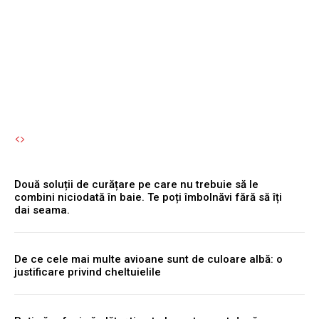
cumperi o mașină de
spălat sau un frigider
Autori Romeonet.ro
-
9 August 2026
Două soluții de curățare pe care nu trebuie să le
combini niciodată în baie. Te poți îmbolnăvi fără să îți
dai seama.
De ce cele mai multe avioane sunt de culoare albă: o
justificare privind cheltuielile