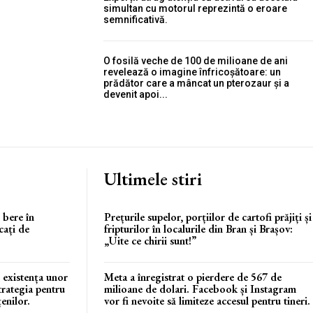
simultan cu motorul reprezintă o eroare
semnificativă.
O fosilă veche de 100 de milioane de ani
revelează o imagine înfricoșătoare: un
prădător care a mâncat un pterozaur și a
devenit apoi...
Ultimele stiri
i bere în
Prețurile supelor, porțiilor de cartofi prăjiți și
cați de
fripturilor în localurile din Bran și Brașov:
„Uite ce chirii sunt!”
 existența unor
Meta a înregistrat o pierdere de 567 de
trategia pentru
milioane de dolari. Facebook și Instagram
enilor.
vor fi nevoite să limiteze accesul pentru tineri.