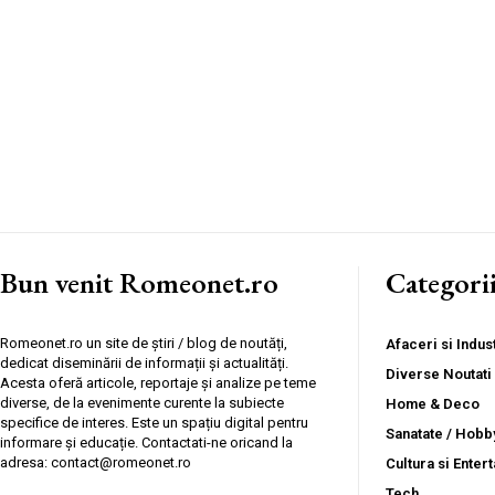
Bun venit Romeonet.ro
Categori
Romeonet.ro un site de știri / blog de noutăți,
Afaceri si Indust
dedicat diseminării de informații și actualități.
Diverse Noutati
Acesta oferă articole, reportaje și analize pe teme
diverse, de la evenimente curente la subiecte
Home & Deco
specifice de interes. Este un spațiu digital pentru
Sanatate / Hobb
informare și educație. Contactati-ne oricand la
adresa: contact@romeonet.ro
Cultura si Enter
Tech