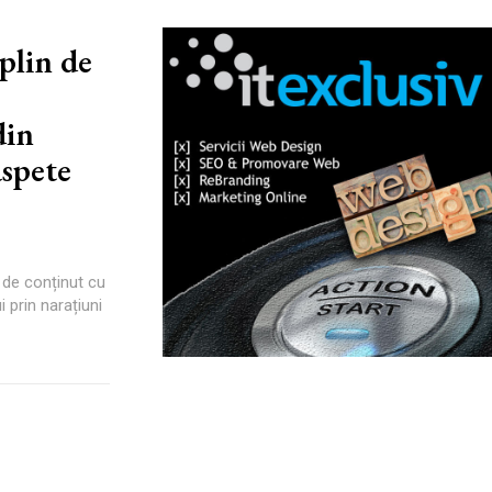
plin de
din
aspete
 de conținut cu
 prin narațiuni