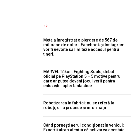
Meta a înregistrat o pierdere de 567 de
milioane de dolari. Facebook și Instagram
vor fi nevoite să limiteze accesul pentru
tineri.
MARVEL Tōkon: Fighting Souls, debut
oficial pe PlayStation 5 – 5 motive pentru
care ar putea deveni jocul verii pentru
entuziștii luptei fantastice
Robotizarea în fabrici: nu se referă la
roboți, ci la procese și informații
Când pornești aerul condiționat în vehicul:
Experții atrag atenția că activarea acestuia