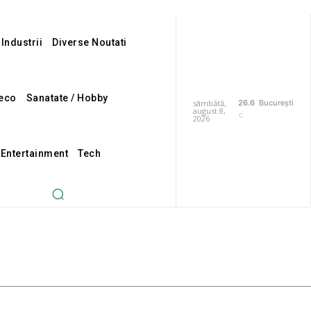
 Industrii
Diverse Noutati
eco
Sanatate / Hobby
sâmbătă,
26.6
București
august 8,
C
2026
 Entertainment
Tech