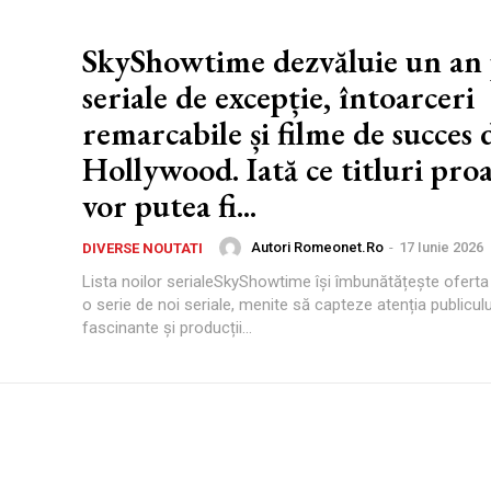
SkyShowtime dezvăluie un an 
seriale de excepție, întoarceri
remarcabile și filme de succes 
Hollywood. Iată ce titluri pro
vor putea fi...
Autori Romeonet.ro
-
17 Iunie 2026
DIVERSE NOUTATI
Lista noilor serialeSkyShowtime își îmbunătățește oferta
o serie de noi seriale, menite să capteze atenția publicului
fascinante și producții...