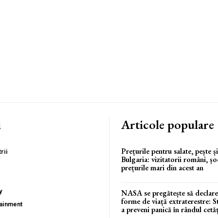
i
Articole populare
Prețurile pentru salate, pește ș
rii
Bulgaria: vizitatorii români, șo
prețurile mari din acest an
y
NASA se pregătește să declare
forme de viață extraterestre: S
tainment
a preveni panică în rândul cetăț