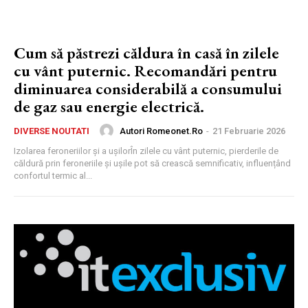
Cum să păstrezi căldura în casă în zilele
cu vânt puternic. Recomandări pentru
diminuarea considerabilă a consumului
de gaz sau energie electrică.
Autori Romeonet.ro
-
21 Februarie 2026
DIVERSE NOUTATI
Izolarea feroneriilor și a ușilorÎn zilele cu vânt puternic, pierderile de
căldură prin feroneriile și ușile pot să crească semnificativ, influențând
confortul termic al...