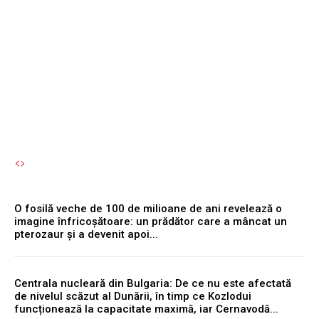
simultan cu motorul
reprezintă o eroare
semnificativă.
Autori Romeonet.ro
-
6 August 2026
O fosilă veche de 100 de milioane de ani revelează o
imagine înfricoșătoare: un prădător care a mâncat un
pterozaur și a devenit apoi...
Centrala nucleară din Bulgaria: De ce nu este afectată
de nivelul scăzut al Dunării, în timp ce Kozlodui
funcționează la capacitate maximă, iar Cernavodă...