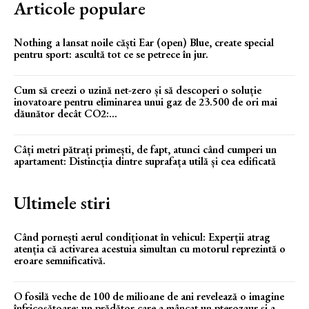
Articole populare
Nothing a lansat noile căști Ear (open) Blue, create special
pentru sport: ascultă tot ce se petrece în jur.
Cum să creezi o uzină net-zero și să descoperi o soluție
inovatoare pentru eliminarea unui gaz de 23.500 de ori mai
dăunător decât CO2:...
Câți metri pătrați primești, de fapt, atunci când cumperi un
apartament: Distincția dintre suprafața utilă și cea edificată
Ultimele stiri
Când pornești aerul condiționat în vehicul: Experții atrag
atenția că activarea acestuia simultan cu motorul reprezintă o
eroare semnificativă.
O fosilă veche de 100 de milioane de ani revelează o imagine
înfricoșătoare: un prădător care a mâncat un pterozaur și a