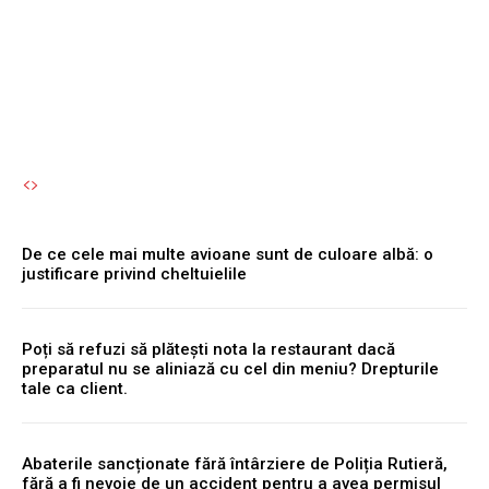
dai seama.
Autori Romeonet.ro
-
8 August 2026
De ce cele mai multe avioane sunt de culoare albă: o
justificare privind cheltuielile
Poți să refuzi să plătești nota la restaurant dacă
preparatul nu se aliniază cu cel din meniu? Drepturile
tale ca client.
Abaterile sancționate fără întârziere de Poliția Rutieră,
fără a fi nevoie de un accident pentru a avea permisul