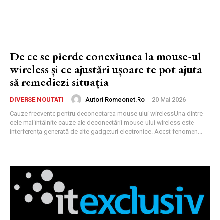
De ce se pierde conexiunea la mouse-ul
wireless și ce ajustări ușoare te pot ajuta
să remediezi situația
Autori Romeonet.ro
-
20 Mai 2026
DIVERSE NOUTATI
Cauze frecvente pentru deconectarea mouse-ului wirelessUna dintre
cele mai întâlnite cauze ale deconectării mouse-ului wireless este
interferența generată de alte gadgeturi electronice. Acest fenomen...