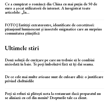
Ce a cumpărat o româncă din China cu mai puțin de 50 de
euro a șocat utilizatorii de internet. A înregistrat toate
articolele: „În...
FOTO | Entități extraterestre, identificate de cercetători:
păianjenul luminescent și insectele enigmatice care au surprins
comunitatea științifică
Ultimele stiri
Două soluții de curățare pe care nu trebuie să le combini
niciodată în baie. Te poți îmbolnăvi fără să îți dai seama.
De ce cele mai multe avioane sunt de culoare albă: o justificare
privind cheltuielile
Poți să refuzi să plătești nota la restaurant dacă preparatul nu
se aliniază cu cel din meniu? Drepturile tale ca client.