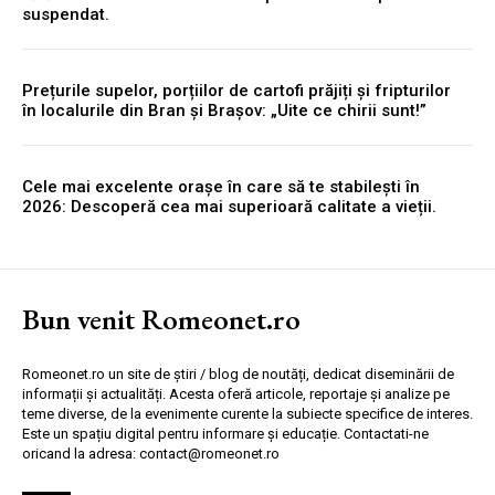
suspendat.
Prețurile supelor, porțiilor de cartofi prăjiți și fripturilor
în localurile din Bran și Brașov: „Uite ce chirii sunt!”
Cele mai excelente orașe în care să te stabilești în
2026: Descoperă cea mai superioară calitate a vieții.
Bun venit Romeonet.ro
Romeonet.ro un site de știri / blog de noutăți, dedicat diseminării de
informații și actualități. Acesta oferă articole, reportaje și analize pe
teme diverse, de la evenimente curente la subiecte specifice de interes.
Este un spațiu digital pentru informare și educație. Contactati-ne
oricand la adresa: contact@romeonet.ro