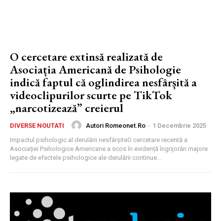
O cercetare extinsă realizată de
Asociația Americană de Psihologie
indică faptul că oglindirea nesfârșită a
videoclipurilor scurte pe TikTok
„narcotizează” creierul
Autori Romeonet.ro
-
1 Decembrie 2025
DIVERSE NOUTATI
Impactul psihologic al derulării nesfârșiteO cercetare recentă a
Asociației Psihologice Americane a scos în evidență îngrijorări majore
legate de efectele psihologice ale derulării continue...