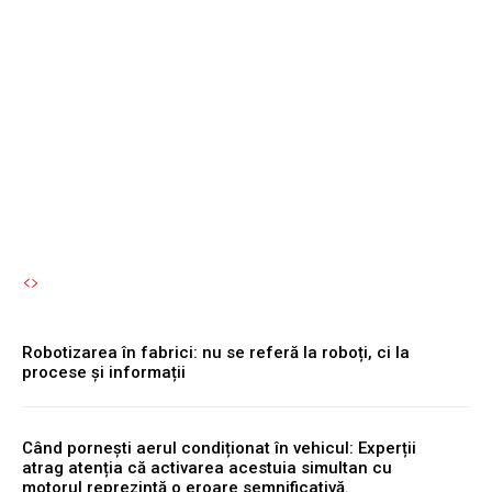
PlayStation 5 – 5 motive
pentru care ar putea
deveni jocul verii pentru
entuziștii luptei fantastice
Autori Romeonet.ro
-
7 August 2026
Robotizarea în fabrici: nu se referă la roboți, ci la
procese și informații
Când pornești aerul condiționat în vehicul: Experții
atrag atenția că activarea acestuia simultan cu
motorul reprezintă o eroare semnificativă.