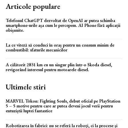
Articole populare
Telefonul ChatGPT dezvoltat de OpenAI ar putea schimba
smartphone-urile așa cum le percepem. AI Phone fără aplicații
obișnuite.
La ce viteză să conduci în oraș pentru un consum minim de
combustibil: sfaturile mecanicilor
A călătorit 2831 km cu un singur plin într-o Skoda diesel,
revigorând interesul pentru motoarele diesel.
Ultimele stiri
MARVEL Tōkon: Fighting Souls, debut oficial pe PlayStation
5 – 5 motive pentru care ar putea deveni jocul verii pentru
entuziștii luptei fantastice
Robotizarea în fabrici: nu se referă la roboți, ci la procese și