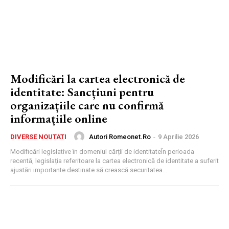
Modificări la cartea electronică de
identitate: Sancțiuni pentru
organizațiile care nu confirmă
informațiile online
Autori Romeonet.ro
-
9 Aprilie 2026
DIVERSE NOUTATI
Modificări legislative în domeniul cărții de identitateÎn perioada
recentă, legislația referitoare la cartea electronică de identitate a suferit
ajustări importante destinate să crească securitatea...