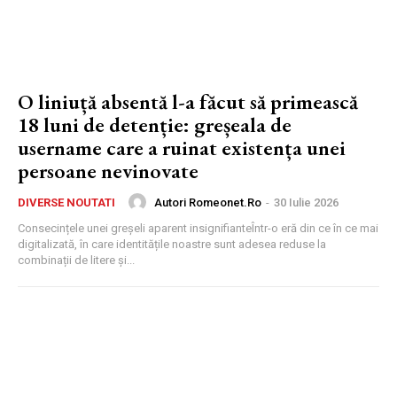
O liniuță absentă l-a făcut să primească
18 luni de detenție: greșeala de
username care a ruinat existența unei
persoane nevinovate
Autori Romeonet.ro
-
30 Iulie 2026
DIVERSE NOUTATI
Consecințele unei greșeli aparent insignifianteÎntr-o eră din ce în ce mai
digitalizată, în care identitățile noastre sunt adesea reduse la
combinații de litere și...