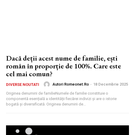
Dacă deții acest nume de familie, ești
român în proporție de 100%. Care este
cel mai comun?
Autori Romeonet.ro
-
18 Decembrie 2025
DIVERSE NOUTATI
Originea denumirii de familieNumele de familie constituie o
componentă esențială a identității fiecărei indivizi și are o istorie
bogată și diversificată. Originea denumirii de...