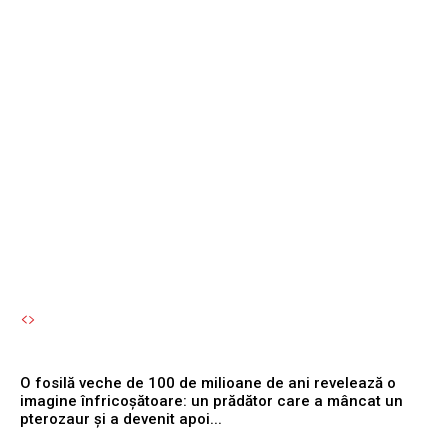
condiționat în vehicul:
Experții atrag atenția că
activarea acestuia
simultan cu motorul
reprezintă o eroare
semnificativă.
Autori Romeonet.ro
-
6 August 2026
O fosilă veche de 100 de milioane de ani revelează o
imagine înfricoșătoare: un prădător care a mâncat un
pterozaur și a devenit apoi...