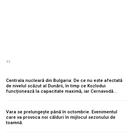
pterozaur și a devenit
apoi...
Autori Romeonet.ro
-
6 August 2026
Centrala nucleară din Bulgaria: De ce nu este afectată
de nivelul scăzut al Dunării, în timp ce Kozlodui
funcționează la capacitate maximă, iar Cernavodă...
Vara se prelungește până în octombrie. Evenimentul
care va provoca noi călduri în mijlocul sezonului de
toamnă.