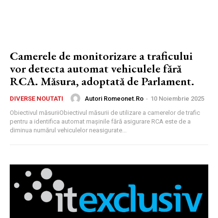
Camerele de monitorizare a traficului
vor detecta automat vehiculele fără
RCA. Măsura, adoptată de Parlament.
Autori Romeonet.ro
-
10 Noiembrie 2025
DIVERSE NOUTATI
Obiectivul măsuriiObiectivul măsurii de utilizare a camerelor de trafic
pentru a identifica automat mașinile fără asigurare RCA este de a
diminua numărul vehiculelor neasigurate...