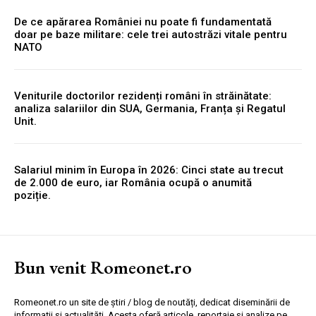
De ce apărarea României nu poate fi fundamentată
doar pe baze militare: cele trei autostrăzi vitale pentru
NATO
Veniturile doctorilor rezidenți români în străinătate:
analiza salariilor din SUA, Germania, Franța și Regatul
Unit.
Salariul minim în Europa în 2026: Cinci state au trecut
de 2.000 de euro, iar România ocupă o anumită
poziție.
Bun venit Romeonet.ro
Romeonet.ro un site de știri / blog de noutăți, dedicat diseminării de
informații și actualități. Acesta oferă articole, reportaje și analize pe