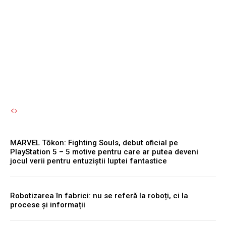
Facebook și Instagram vor
fi nevoite să limiteze
accesul pentru tineri.
Autori Romeonet.ro
-
7 August 2026
MARVEL Tōkon: Fighting Souls, debut oficial pe
PlayStation 5 – 5 motive pentru care ar putea deveni
jocul verii pentru entuziștii luptei fantastice
Robotizarea în fabrici: nu se referă la roboți, ci la
procese și informații