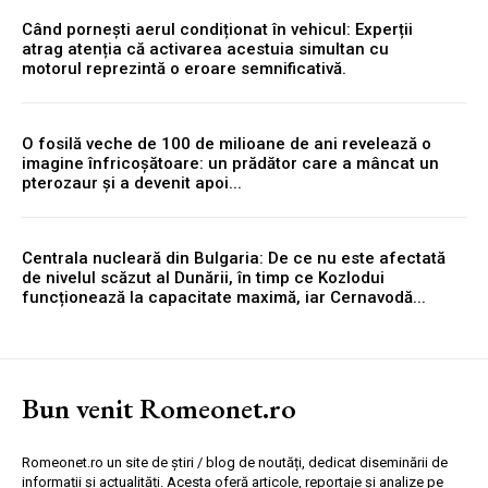
Când pornești aerul condiționat în vehicul: Experții
atrag atenția că activarea acestuia simultan cu
motorul reprezintă o eroare semnificativă.
O fosilă veche de 100 de milioane de ani revelează o
imagine înfricoșătoare: un prădător care a mâncat un
pterozaur și a devenit apoi...
Centrala nucleară din Bulgaria: De ce nu este afectată
de nivelul scăzut al Dunării, în timp ce Kozlodui
funcționează la capacitate maximă, iar Cernavodă...
Bun venit Romeonet.ro
Romeonet.ro un site de știri / blog de noutăți, dedicat diseminării de
informații și actualități. Acesta oferă articole, reportaje și analize pe