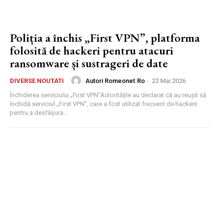
Poliția a închis „First VPN”, platforma
folosită de hackeri pentru atacuri
ransomware și sustrageri de date
Autori Romeonet.ro
-
22 Mai 2026
DIVERSE NOUTATI
Închiderea serviciului „First VPN”Autoritățile au declarat că au reușit să
închidă serviciul „First VPN”, care a fost utilizat frecvent de hackerii
pentru a desfășura...