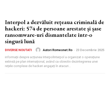
Interpol a dezvăluit rețeaua criminală de
hackeri: 574 de persoane arestate și șase
ransomware-uri dismantelate într-o
singură lună
Autori Romeonet.ro
-
23 Decembrie 2025
DIVERSE NOUTATI
informații despre acțiunea InterpolInterpol a organizat o operațiune
extinsă pe plan internațional, având ca obiectiv dezintegrerea unei
rețele complexe de hackeri angajați în atacuri...