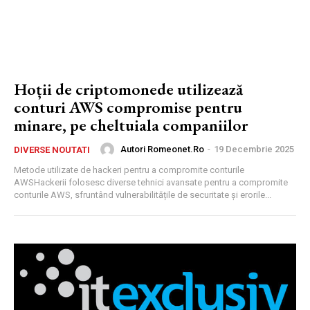
Hoții de criptomonede utilizează
conturi AWS compromise pentru
minare, pe cheltuiala companiilor
Autori Romeonet.ro
-
19 Decembrie 2025
DIVERSE NOUTATI
Metode utilizate de hackeri pentru a compromite conturile
AWSHackerii folosesc diverse tehnici avansate pentru a compromite
conturile AWS, sfruntând vulnerabilitățile de securitate și erorile...