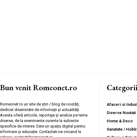
Bun venit Romeonet.ro
Categori
Romeonet.ro un site de știri / blog de noutăți,
Afaceri si Indust
dedicat diseminării de informații și actualități.
Diverse Noutati
Acesta oferă articole, reportaje și analize pe teme
diverse, de la evenimente curente la subiecte
Home & Deco
specifice de interes. Este un spațiu digital pentru
Sanatate / Hobb
informare și educație. Contactati-ne oricand la