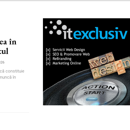
ea în
cul
026
că constituie
 muncă în