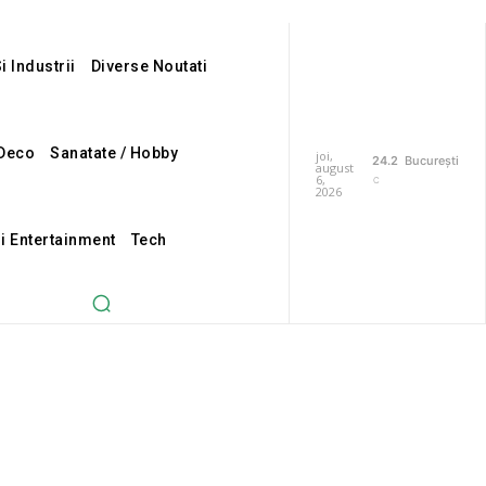
i Industrii
Diverse Noutati
Deco
Sanatate / Hobby
joi,
24.2
București
august
6,
C
2026
Si Entertainment
Tech