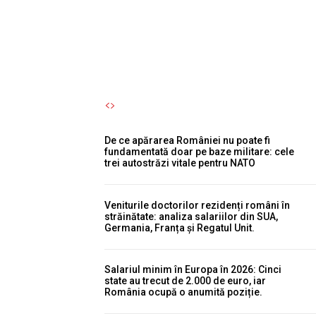
toamnă.
Autori Romeonet.ro
-
5 August 2026
De ce apărarea României nu poate fi
fundamentată doar pe baze militare: cele
trei autostrăzi vitale pentru NATO
Veniturile doctorilor rezidenți români în
străinătate: analiza salariilor din SUA,
Germania, Franța și Regatul Unit.
Salariul minim în Europa în 2026: Cinci
state au trecut de 2.000 de euro, iar
România ocupă o anumită poziție.