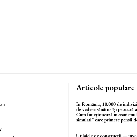
i
Articole populare
În România, 10.000 de indivizi
rii
de vedere sănătos își procură af
Cum funcționează mecanismul 
simulati” care primesc pensii de
y
Utilajele de construcții — inves