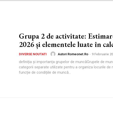
Grupa 2 de activitate: Estimar
2026 și elementele luate în cal
Autori Romeonet.ro
-
9 Februarie 2
DIVERSE NOUTATI
definiția și importanța grupelor de muncăGrupele de mun
categorii separate utilizate pentru a organiza locurile de
funcție de condițiile de muncă...