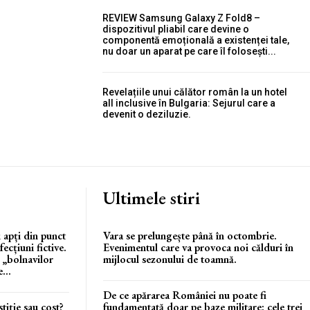
REVIEW Samsung Galaxy Z Fold8 –
dispozitivul pliabil care devine o
componentă emoțională a existenței tale,
nu doar un aparat pe care îl folosești...
Revelațiile unui călător român la un hotel
all inclusive în Bulgaria: Sejurul care a
devenit o deziluzie.
Ultimele stiri
 apți din punct
Vara se prelungește până în octombrie.
ecțiuni fictive.
Evenimentul care va provoca noi călduri în
„bolnavilor
mijlocul sezonului de toamnă.
...
De ce apărarea României nu poate fi
tiție sau cost?
fundamentată doar pe baze militare: cele trei