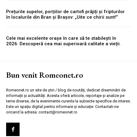
Prețurile supelor, porțiilor de cartofi prăjiți și fripturilor
în localurile din Bran și Brașov: „Uite ce chirii sunt!”
Cele mai excelente orașe în care să te stabilești în
2026: Descoperă cea mai superioară calitate a vieții.
Bun venit Romeonet.ro
Romeonet.ro un site de știri / blog de noutăți, dedicat diseminării de
informații și actualități. Acesta oferă articole, reportaje și analize pe
teme diverse, de la evenimente curente la subiecte specifice de interes.
Este un spațiu digital pentru informare și educație. Contactati-ne
oricand la adresa: contact@romeonet.ro