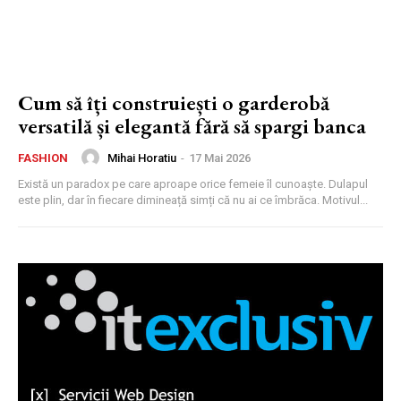
Cum să îți construiești o garderobă
versatilă și elegantă fără să spargi banca
Mihai Horatiu
-
17 Mai 2026
FASHION
Există un paradox pe care aproape orice femeie îl cunoaște. Dulapul
este plin, dar în fiecare dimineață simți că nu ai ce îmbrăca. Motivul...