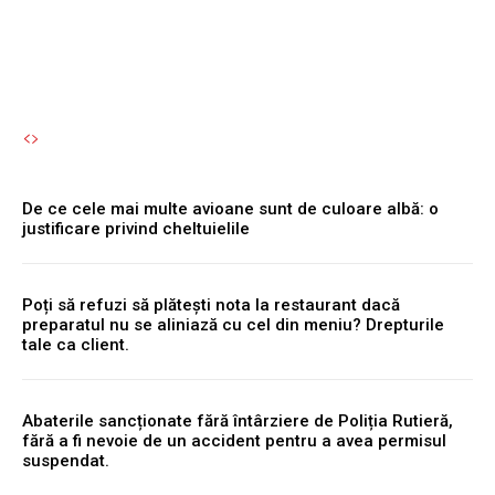
Autori Romeonet.ro
-
8 August 2026
De ce cele mai multe avioane sunt de culoare albă: o
justificare privind cheltuielile
Poți să refuzi să plătești nota la restaurant dacă
preparatul nu se aliniază cu cel din meniu? Drepturile
tale ca client.
Abaterile sancționate fără întârziere de Poliția Rutieră,
fără a fi nevoie de un accident pentru a avea permisul
suspendat.