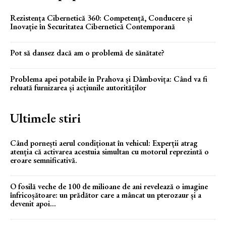
Rezistența Cibernetică 360: Competență, Conducere și
Inovație în Securitatea Cibernetică Contemporană
Pot să dansez dacă am o problemă de sănătate?
Problema apei potabile în Prahova și Dâmbovița: Când va fi
reluată furnizarea și acțiunile autorităților
Ultimele stiri
Când pornești aerul condiționat în vehicul: Experții atrag
atenția că activarea acestuia simultan cu motorul reprezintă o
eroare semnificativă.
O fosilă veche de 100 de milioane de ani revelează o imagine
înfricoșătoare: un prădător care a mâncat un pterozaur și a
devenit apoi...