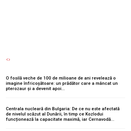
reprezintă o eroare
semnificativă.
Autori Romeonet.ro
-
6 August 2026
O fosilă veche de 100 de milioane de ani revelează o
imagine înfricoșătoare: un prădător care a mâncat un
pterozaur și a devenit apoi...
Centrala nucleară din Bulgaria: De ce nu este afectată
de nivelul scăzut al Dunării, în timp ce Kozlodui
funcționează la capacitate maximă, iar Cernavodă...