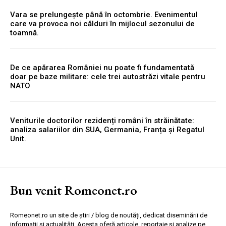
Vara se prelungește până în octombrie. Evenimentul
care va provoca noi călduri în mijlocul sezonului de
toamnă.
De ce apărarea României nu poate fi fundamentată
doar pe baze militare: cele trei autostrăzi vitale pentru
NATO
Veniturile doctorilor rezidenți români în străinătate:
analiza salariilor din SUA, Germania, Franța și Regatul
Unit.
Bun venit Romeonet.ro
Romeonet.ro un site de știri / blog de noutăți, dedicat diseminării de
informații și actualități. Acesta oferă articole, reportaje și analize pe