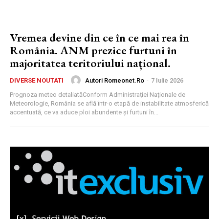
Vremea devine din ce în ce mai rea în
România. ANM prezice furtuni în
majoritatea teritoriului național.
Autori Romeonet.ro
-
7 Iulie 2026
DIVERSE NOUTATI
Prognoza meteo detaliatăConform Administrației Naționale de
Meteorologie, România se află într-o etapă de instabilitate atmosferică
accentuată, ce va aduce ploi abundente și furtuni în...