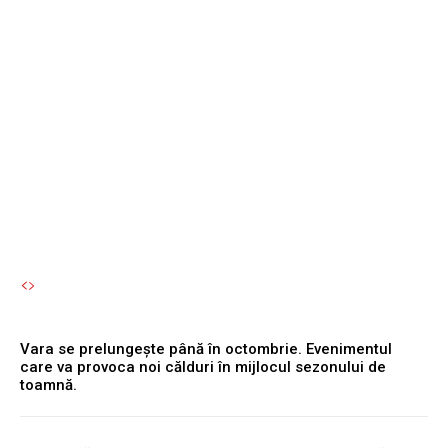
afectată de nivelul scăzut
al Dunării, în timp ce
Kozlodui funcționează la
capacitate maximă, iar
Cernavodă...
Autori Romeonet.ro
-
6 August 2026
Vara se prelungește până în octombrie. Evenimentul
care va provoca noi călduri în mijlocul sezonului de
toamnă.