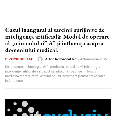
Cazul inaugural al sarcinii sprijinite de
inteligența artificială: Modul de operare
al „miracolului” AI și influența asupra
domeniului medical.
Autori Romeonet.ro
-
4 Noiembrie 2025
DIVERSE NOUTATI
Funcționarea tehnologiei AI în medicina reproductivăTehnologia
inteligenței artificiale a început să aibă un impact semnificativ în
medicina reproductivă, oferind soluții inovatoare pentru provocările
întâmpinate...