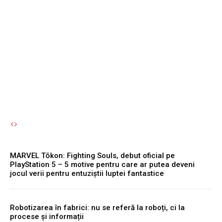
milioane de dolari.
Facebook și Instagram vor
fi nevoite să limiteze
accesul pentru tineri.
Autori Romeonet.ro
-
7 August 2026
MARVEL Tōkon: Fighting Souls, debut oficial pe
PlayStation 5 – 5 motive pentru care ar putea deveni
jocul verii pentru entuziștii luptei fantastice
Robotizarea în fabrici: nu se referă la roboți, ci la
procese și informații