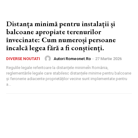
Distanța minimă pentru instalații și
balcoane apropiate terenurilor
învecinate: Cum numeroși persoane
încalcă legea fără a fi conștienți.
Autori Romeonet.ro
-
27 Martie 2026
DIVERSE NOUTATI
Regulile legale referitoare la distanțele minimeÎn România,
reglementările legale care stabilesc distanțele minime pentru balcoane
și feronerie adiacente proprietăților vecine sunt implementate pentru
a...