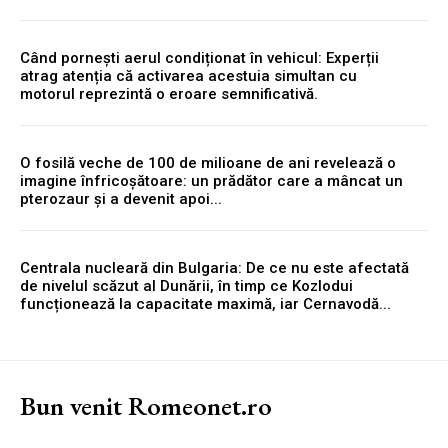
Când pornești aerul condiționat în vehicul: Experții
atrag atenția că activarea acestuia simultan cu
motorul reprezintă o eroare semnificativă.
O fosilă veche de 100 de milioane de ani revelează o
imagine înfricoșătoare: un prădător care a mâncat un
pterozaur și a devenit apoi...
Centrala nucleară din Bulgaria: De ce nu este afectată
de nivelul scăzut al Dunării, în timp ce Kozlodui
funcționează la capacitate maximă, iar Cernavodă...
Bun venit Romeonet.ro