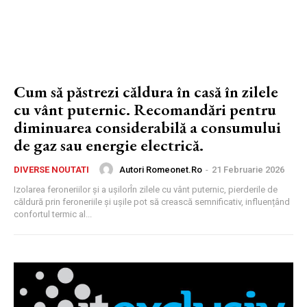
Cum să păstrezi căldura în casă în zilele
cu vânt puternic. Recomandări pentru
diminuarea considerabilă a consumului
de gaz sau energie electrică.
Autori Romeonet.ro
-
21 Februarie 2026
DIVERSE NOUTATI
Izolarea feroneriilor și a ușilorÎn zilele cu vânt puternic, pierderile de
căldură prin feroneriile și ușile pot să crească semnificativ, influențând
confortul termic al...