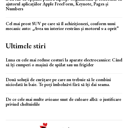
ajutorul aplicațiilor Apple FreeForm, Keynote, Pages și
Numbers
Cel mai prost SUV pe care să îl achiziționezi, conform unui
mecanic auto: „Avea un interior restrâns și motorul s-a oprit”
Ultimele stiri
Luna cu cele mai reduse costuri la aparate electrocasnice: Când
să îți cumperi o mașină de spălat sau un frigider
Două soluții de curățare pe care nu trebuie să le combini
niciodată în baie. Te poți îmbolnăvi fără să îți dai seama.
De ce cele mai multe avioane sunt de culoare albă: o justificare
privind cheltuielile