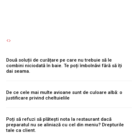
Autori Romeonet.ro
-
9 August 2026
Două soluții de curățare pe care nu trebuie să le
combini niciodată în baie. Te poți îmbolnăvi fără să îți
dai seama.
De ce cele mai multe avioane sunt de culoare albă: o
justificare privind cheltuielile
Poți să refuzi să plătești nota la restaurant dacă
preparatul nu se aliniază cu cel din meniu? Drepturile
tale ca client.