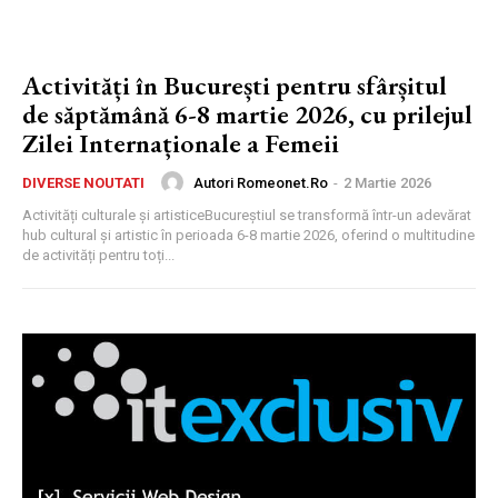
Activități în București pentru sfârșitul
de săptămână 6-8 martie 2026, cu prilejul
Zilei Internaționale a Femeii
Autori Romeonet.ro
-
2 Martie 2026
DIVERSE NOUTATI
Activități culturale și artisticeBucureștiul se transformă într-un adevărat
hub cultural și artistic în perioada 6-8 martie 2026, oferind o multitudine
de activități pentru toți...