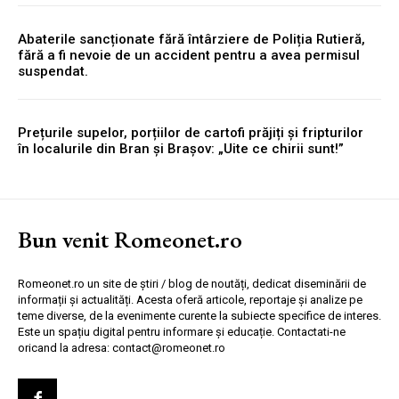
Abaterile sancționate fără întârziere de Poliția Rutieră,
fără a fi nevoie de un accident pentru a avea permisul
suspendat.
Prețurile supelor, porțiilor de cartofi prăjiți și fripturilor
în localurile din Bran și Brașov: „Uite ce chirii sunt!”
Bun venit Romeonet.ro
Romeonet.ro un site de știri / blog de noutăți, dedicat diseminării de
informații și actualități. Acesta oferă articole, reportaje și analize pe
teme diverse, de la evenimente curente la subiecte specifice de interes.
Este un spațiu digital pentru informare și educație. Contactati-ne
oricand la adresa: contact@romeonet.ro