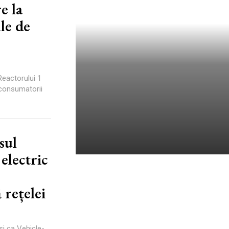
e la
le de
eactorului 1
e consumatorii
sul
electric
Robotizarea în fabrici: nu se
referă la roboți, ci la procese
 rețelei
și informații
Autori Romeonet.ro
-
7 August 2026
i ca Vehicle-