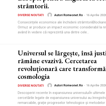
strâmtorii.
Autori Romeonet.ro
-
16 Aprilie 202
DIVERSE NOUTATI
Consecințele economice ale închiderii strâmtoriiBlockare
Ormuz ar produce un impact economic considerabil la ni
având în vedere că reprezintă una dintre cele...
Universul se lărgește, însă just
rămâne evazivă. Cercetarea
revoluționară care transformă
cosmologia
Autori Romeonet.ro
-
16 Aprilie 202
DIVERSE NOUTATI
Descoperiri recente în expansiunea universuluiÎn ultimele 
cercetările legate de expansiunea universului au înregistra
remarcabile, grație progreselor tehnologice și metodelo