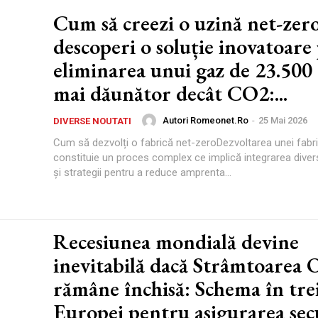
Cum să creezi o uzină net-zero 
descoperi o soluție inovatoare
eliminarea unui gaz de 23.500 
mai dăunător decât CO2:...
Autori Romeonet.ro
-
25 Mai 2026
DIVERSE NOUTATI
Cum să dezvolți o fabrică net-zeroDezvoltarea unei fabri
constituie un proces complex ce implică integrarea divers
și strategii pentru a reduce amprenta...
Recesiunea mondială devine
inevitabilă dacă Strâmtoarea
rămâne închisă: Schema în trei
Europei pentru asigurarea secu