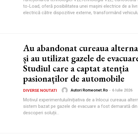
to-Load, oferă posibilitatea unei mașini electrice de a liv
electrică către dispozitive externe, transformând vehiculul 
Au abandonat cureaua alterna
și au utilizat gazele de evacuar
Studiul care a captat atenția
pasionaților de automobile
Autori Romeonet.ro
-
6 Iulie 2026
DIVERSE NOUTATI
Motivul experimentuluiInițiativa de a înlocui cureaua alter
sistem bazat pe gazele de evacuare a fost demarată din 
descoperi soluții...