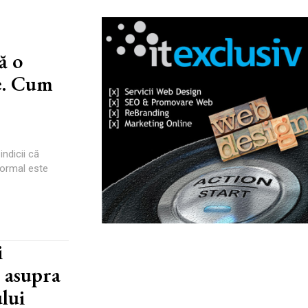
ă o
e. Cum
s
indicii că
 normal este
i
 asupra
ului