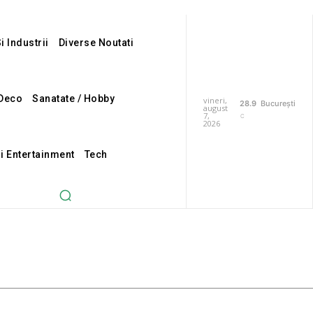
i Industrii
Diverse Noutati
Deco
Sanatate / Hobby
vineri,
28.9
București
august
7,
C
2026
Si Entertainment
Tech