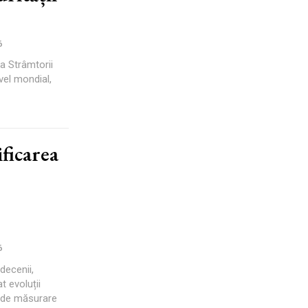
6
a Strâmtorii
vel mondial,
ificarea
6
decenii,
t evoluții
r de măsurare