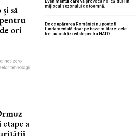
Evenimentul care va provoca noi călduri în
mijlocul sezonului de toamnă.
și să
 pentru
De ce apărarea României nu poate fi
de ori
fundamentată doar pe baze militare: cele
trei autostrăzi vitale pentru NATO
ci net-zero
elor tehnologii
 Ormuz
 etape a
rității