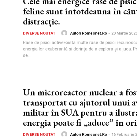
Cele mai energice rase de pisic
feline sunt întotdeauna în cău
distracție.
Autori Romeonet.ro
-
20 Martie 202
DIVERSE NOUTATI
Rase de pisici activeExistă multe rase de pisici recunosc
energia lor exuberantă și dorința de a explora și a juca. P
se...
Un microreactor nuclear a fos
transportat cu ajutorul unui a
militar în SUA pentru a ilustr
energia poate fi „aduce” în ori
Autori Romeonet.ro
-
16 Februarie 
DIVERSE NOUTATI