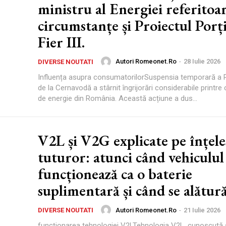
ministru al Energiei referitoar
circumstanțe și Proiectul Porți
Fier III.
Autori Romeonet.ro
-
28 Iulie 2026
DIVERSE NOUTATI
Influența asupra consumatorilorSuspensia temporară a R
de la Cernavodă a stârnit îngrijorări considerabile printr
de energie din România. Această acțiune a dus...
V2L și V2G explicate pe înțele
tuturor: atunci când vehiculul 
funcționează ca o baterie
suplimentară și când se alătură
Autori Romeonet.ro
-
21 Iulie 2026
DIVERSE NOUTATI
funcționarea tehnologiei V2LTehnologia V2L, cunoscută ș