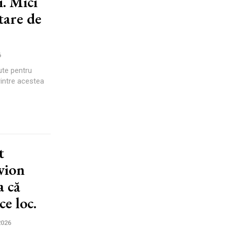
i. Mici
tare de
6
ute pentru
rintre acestea
t
vion
a că
ce loc.
2026