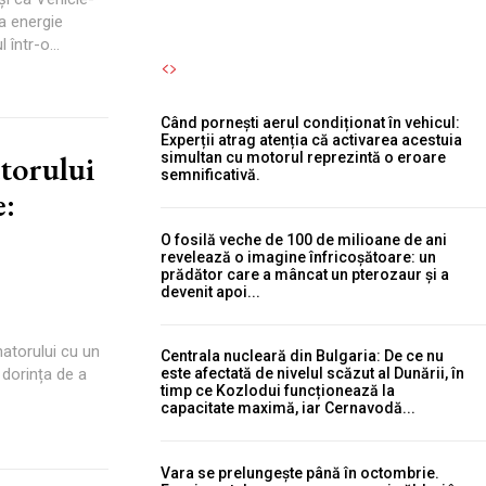
ra energie
într-o...
Când pornești aerul condiționat în vehicul:
Experții atrag atenția că activarea acestuia
torului
simultan cu motorul reprezintă o eroare
semnificativă.
e:
O fosilă veche de 100 de milioane de ani
revelează o imagine înfricoșătoare: un
prădător care a mâncat un pterozaur și a
devenit apoi...
natorului cu un
Centrala nucleară din Bulgaria: De ce nu
dorința de a
este afectată de nivelul scăzut al Dunării, în
timp ce Kozlodui funcționează la
capacitate maximă, iar Cernavodă...
Vara se prelungește până în octombrie.