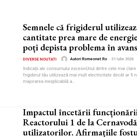
Semnele că frigiderul utilizeaz
cantitate prea mare de energi
poți depista problema în avan
Autori Romeonet.ro
-
31 Iulie 2026
DIVERSE NOUTATI
Indicații ale consumului excesivUnul dintre cele mai clare 
frigiderul tău utilizează mai mult electricitate decât ar fi
majorarea inexplicabilă a...
Impactul încetării funcționări
Reactorului 1 de la Cernavodă
utilizatorilor. Afirmațiile fost