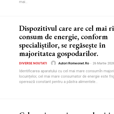
mai...
Dispozitivul care are cel mai r
consum de energie, conform
specialiștilor, se regăsește în
majoritatea gospodarilor.
Autori Romeonet.ro
-
26 Martie 202
DIVERSE NOUTATI
Identificarea aparatului cu cel mai mare consumÎn major
locuințelor, cel mai mare consumator de energie este fri
operează constant pentru a păstra alimentele...