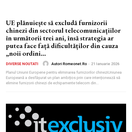
UE plănuiește să excludă furnizorii
chinezi din sectorul telecomunicațiilor
în următorii trei ani, însă strategia ar
putea face față dificultăților din cauza
„noii ordini...
Autori Romeonet.ro
-
21 Ianuarie 2026
DIVERSE NOUTATI
Planul Uniunii Europene pentru eliminarea furnizorilor chineziUniunea
Europeană a desfășurat un plan ambițios prin care intenționează să
elimine furnizorii chinezi de echipamente telecom din...