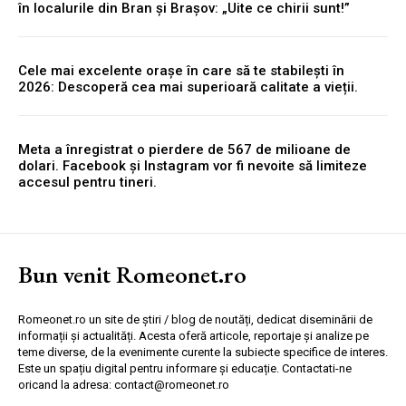
în localurile din Bran și Brașov: „Uite ce chirii sunt!”
Cele mai excelente orașe în care să te stabilești în
2026: Descoperă cea mai superioară calitate a vieții.
Meta a înregistrat o pierdere de 567 de milioane de
dolari. Facebook și Instagram vor fi nevoite să limiteze
accesul pentru tineri.
Bun venit Romeonet.ro
Romeonet.ro un site de știri / blog de noutăți, dedicat diseminării de
informații și actualități. Acesta oferă articole, reportaje și analize pe
teme diverse, de la evenimente curente la subiecte specifice de interes.
Este un spațiu digital pentru informare și educație. Contactati-ne
oricand la adresa: contact@romeonet.ro