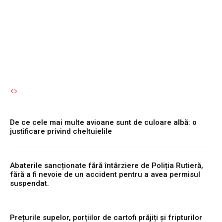
Te poți îmbolnăvi fără să îți
dai seama.
Autori Romeonet.ro
-
8 August 2026
De ce cele mai multe avioane sunt de culoare albă: o
justificare privind cheltuielile
Abaterile sancționate fără întârziere de Poliția Rutieră,
fără a fi nevoie de un accident pentru a avea permisul
suspendat.
Prețurile supelor, porțiilor de cartofi prăjiți și fripturilor